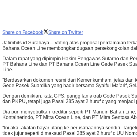
Share on Facebook
Share on Twitter
Jatimhits.id Surabaya – Voting atas proposal perdamaian te
Bahana Ocean Line membongkar dugaan persekongkolan dalam
Dalam rapat yang dipimpin Hakim Pengawas Sutarno dan Pen
PT Bahana Line dan PT Bahana Ocean Line Gede Pasek Suard
Line.
“Berdasarkan dokumen resmi dari Kemenkumham, jelas dan tera
Gede Pasek Suardika yang hadir bersama Syaiful Ma’arif, Sela
Dengan demikian, kata GPS, panggilan akrab Gede Pasek Suar
dan PKPU, tetapi juga Pasal 285 ayat 2 huruf c yang menjadi
Dia pun menyebutkan kreditur seperti PT Mandiri Bahari Lin
Kontainerindo, PT Mitra Ocean Line, dan PT Mitra Sentosa Ab
“Ini akal-akalan bayar utang ke perusahaannya sendiri. Tar
tidak jujur seperti dimaksud Pasal 285 ayat 2 huruf c UU No