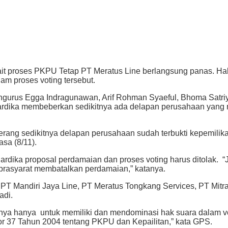
rkait proses PKPU Tetap PT Meratus Line berlangsung panas. 
 proses voting tersebut.
gurus Egga Indragunawan, Arif Rohman Syaeful, Bhoma Satri
ika membeberkan sedikitnya ada delapan perusahaan yang mas
ng sedikitnya delapan perusahaan sudah terbukti kepemilikan 
sa (8/11).
dika proposal perdamaian dan proses voting harus ditolak. “
 prasyarat membatalkan perdamaian,” katanya.
e, PT Mandiri Jaya Line, PT Meratus Tongkang Services, PT Mit
adi.
getnya hanya untuk memiliki dan mendominasi hak suara dalam 
mor 37 Tahun 2004 tentang PKPU dan Kepailitan,” kata GPS.