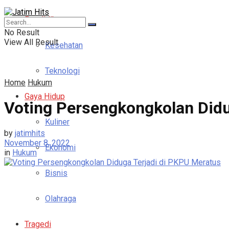
Pendidikan
No Result
View All Result
Kesehatan
Teknologi
Home
Hukum
Gaya Hidup
Voting Persengkongkolan Didu
Kuliner
by
jatimhits
November 8, 2022
Ekonomi
in
Hukum
Bisnis
Olahraga
Tragedi