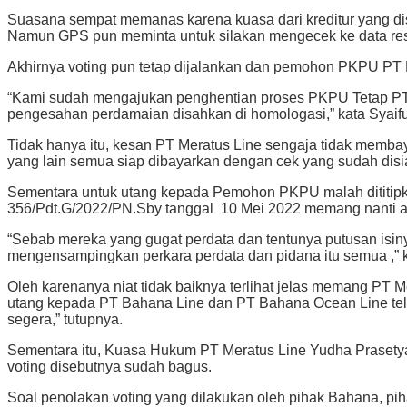
Suasana sempat memanas karena kuasa dari kreditur yang di
Namun GPS pun meminta untuk silakan mengecek ke data re
Akhirnya voting pun tetap dijalankan dan pemohon PKPU PT
“Kami sudah mengajukan penghentian proses PKPU Tetap PT M
pengesahan perdamaian disahkan di homologasi,” kata Syaifu
Tidak hanya itu, kesan PT Meratus Line sengaja tidak memb
yang lain semua siap dibayarkan dengan cek yang sudah disi
Sementara untuk utang kepada Pemohon PKPU malah dititipkan
356/Pdt.G/2022/PN.Sby tanggal 10 Mei 2022 memang nanti ada
“Sebab mereka yang gugat perdata dan tentunya putusan isiny
mengensampingkan perkara perdata dan pidana itu semua ,” ka
Oleh karenanya niat tidak baiknya terlihat jelas memang PT
utang kepada PT Bahana Line dan PT Bahana Ocean Line tela
segera,” tutupnya.
Sementara itu, Kuasa Hukum PT Meratus Line Yudha Prasetya
voting disebutnya sudah bagus.
Soal penolakan voting yang dilakukan oleh pihak Bahana, pi