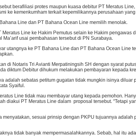
sebut berafiliasi protes maupun kuasa debitur PT Meratus Li
smi ke kemenkumham terkait kepemilikannya perusahaan yang
 Bahana Line dan PT Bahana Ocean Line memilih menolak.
eratus Line ke Hakim Pemutus selain ke Hakim pengawas dan 
l Ma’arif usai pembahasan tersebut di PN Surabaya.
ayar utangnya ke PT Bahana Line dan PT Bahana Ocean Line te
apkan.
 di Notaris Tri Avianti Merpatiningsih SH dengan syarat put
 diktum Debitur dihukum melakukan pembayaran kepada kreditu
a adalah sebatas petitum gugatan tidak mungkin isinya diluar
ta Syaiful.
 Meratus Line tidak mau membayar utang kepada pemohon. Hanya
h diakui PT Meratus Line dalam proposal tersebut. “Tetapi y
 menyatakan, sesuai prinsip dengan PKPU tujuannya adalah pe
haknya tidak banyak mempermasalahkannya. Sebab, hal itu ada