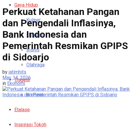
Gaya Hidup
Perkuat Ketahanan Pangan
Kuliner
dan Pengendali Inflasinya,
Bank Indonesia dan
Ekonomi
Pemerintah Resmikan GPIPS
Bisnis
di Sidoarjo
Olahraga
by
jatimhits
May 14, 2026
Tragedi
in
Ekonomi
Kriminal
Etalase
Inspirasi Tokoh