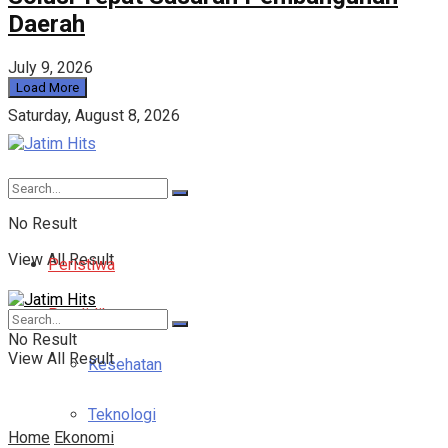
Daerah
July 9, 2026
Load More
Saturday, August 8, 2026
No Result
View All Result
Peristiwa
Pendidikan
No Result
View All Result
Kesehatan
Teknologi
Home
Ekonomi