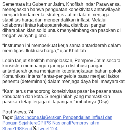
Sementara itu Gubernur Jatim, Khofifah Indar Parawansa,
menegaskan bahwa penguatan konektivitas antarwilayah
menjadi fundamental strategis Jatim dalam menjaga
stabilitas harga dan mengendalikan inflasi. Melalui
kolaborasi lintas kabupaten/kota, distribusi pangan
diharapkan kian solid untuk menyeimbangkan pasokan di
tengah wilayah global.
“Instrumen ini memperkuat kerja sama antardaerah dalam
memitigasi fluktuasi harga,” ujar Khofifah.
Lebih lanjut Khofifah menjelaskan, Pemprov Jatim secara
konsisten membangun jaringan distribusi pangan
antardaerah guna menjamin keterjangkauan bahan pokok.
Komunikasi intensif antar-pengelola pasar menjadi faktor
penentu (determinan) dalam menjaga daya beli masyarakat.
“Kami terus mendorong konektivitas pasar ke pasar antara
kabupaten dan kota. Sinergi inilah yang memastikan
pasokan tetap terjaga di lapangan,” imbuhnya.(Dsy)
Post Views:
74
Tags:
Bank Indonesia
Gerakan Pengendalian Inflasi dan
Pangan Sejahtera
GPIPS Nasional
Pemprov jatim
Share
198
Send
Tweet
124