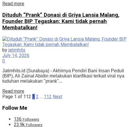
Details
Read more
Dituduh “Prank” Donasi di Griya Lansia Malang,
Founder BIP Tegaskan: Kami tidak pernah
Membatalkan!
by
jatimhits
July 14, 2026
0
Jatimhits.id (Surabaya) - Akhirnya Pendiri Bani Insan Peduli
(BIP), Ali Zainal Abidin melakukan klarifikasi terkait viral nya
tuduhan melakukan "prank"...
Details
Read more
Page 1 of 112
1
2
…
112
Next
Follow Me
136
Followers
23.9k
Followers