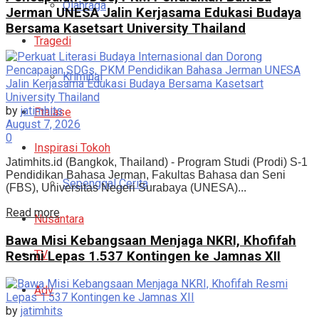
Olahraga
Jerman UNESA Jalin Kerjasama Edukasi Budaya
Bersama Kasetsart University Thailand
Tragedi
Kriminal
by
jatimhits
Etalase
August 7, 2026
0
Inspirasi Tokoh
Jatimhits.id (Bangkok, Thailand) - Program Studi (Prodi) S-1
Pendidikan Bahasa Jerman, Fakultas Bahasa dan Seni
Sepenggal Cerita
(FBS), Universitas Negeri Surabaya (UNESA)...
Details
Read more
Nusantara
Bawa Misi Kebangsaan Menjaga NKRI, Khofifah
TV
Resmi Lepas 1.537 Kontingen ke Jamnas XII
Adv
by
jatimhits