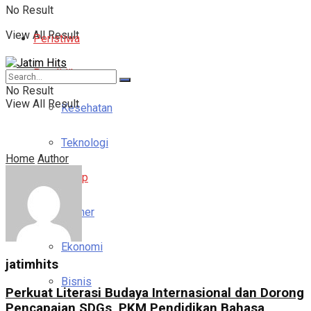
No Result
View All Result
Peristiwa
Pendidikan
No Result
View All Result
Kesehatan
Teknologi
Home
Author
Gaya Hidup
Kuliner
Ekonomi
jatimhits
Bisnis
Perkuat Literasi Budaya Internasional dan Dorong
Pencapaian SDGs, PKM Pendidikan Bahasa