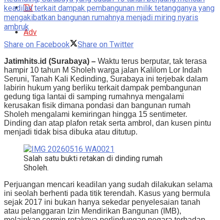
TV
keadilan terkait dampak pembangunan milik tetangganya yang
mengakibatkan bangunan rumahnya menjadi miring nyaris
ambruk
Adv
Share on Facebook
Share on Twitter
Jatimhits.id (Surabaya) –
Waktu terus berputar, tak terasa
hampir 10 tahun M Sholeh warga jalan Kalilom Lor Indah
Seruni, Tanah Kali Kedinding, Surabaya ini terjebak dalam
labirin hukum yang berliku terkait dampak pembangunan
gedung tiga lantai di samping rumahnya mengalami
kerusakan fisik dimana pondasi dan bangunan rumah
Sholeh mengalami kemiringan hingga 15 sentimeter.
Dinding dan atap plafon retak serta ambrol, dan kusen pintu
menjadi tidak bisa dibuka atau ditutup.
Salah satu bukti retakan di dinding rumah
Sholeh.
Perjuangan mencari keadilan yang sudah dilakukan selama
ini seolah berhenti pada titik terendah. Kasus yang bermula
sejak 2017 ini bukan hanya sekedar penyelesaian tanah
atau pelanggaran Izin Mendirikan Bangunan (IMB),
melainkan cermin retaknya perlindungan negara terhadap