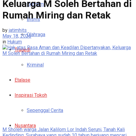
Keluarga M Soleh Bertahan di
Ekonomi
Rumah Miring dan Retak
Bisnis
by
jatimhits
Olahraga
May 18, 2026
in
Hukum
Tragedi
Kriminal
Etalase
Inspirasi Tokoh
Sepenggal Cerita
Nusantara
M Sholeh warga Jalan Kalilom Lor Indah Seruni, Tanah Kali
Kedinding, Surabaya yang sudah 10 tahun berjuang mencari