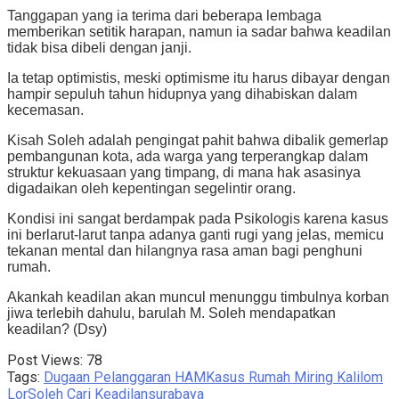
Tanggapan yang ia terima dari beberapa lembaga
memberikan setitik harapan, namun ia sadar bahwa keadilan
tidak bisa dibeli dengan janji.
Ia tetap optimistis, meski optimisme itu harus dibayar dengan
hampir sepuluh tahun hidupnya yang dihabiskan dalam
kecemasan.
Kisah Soleh adalah pengingat pahit bahwa dibalik gemerlap
pembangunan kota, ada warga yang terperangkap dalam
struktur kekuasaan yang timpang, di mana hak asasinya
digadaikan oleh kepentingan segelintir orang.
Kondisi ini sangat berdampak pada Psikologis karena kasus
ini berlarut-larut tanpa adanya ganti rugi yang jelas, memicu
tekanan mental dan hilangnya rasa aman bagi penghuni
rumah.
Akankah keadilan akan muncul menunggu timbulnya korban
jiwa terlebih dahulu, barulah M. Soleh mendapatkan
keadilan? (Dsy)
Post Views:
78
Tags:
Dugaan Pelanggaran HAM
Kasus Rumah Miring Kalilom
Lor
Soleh Cari Keadilan
surabaya