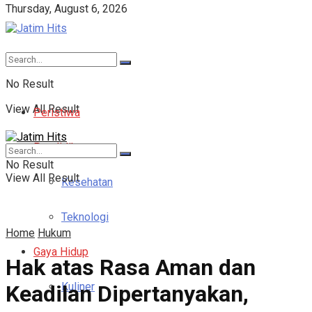
Thursday, August 6, 2026
No Result
View All Result
Peristiwa
Pendidikan
No Result
View All Result
Kesehatan
Teknologi
Home
Hukum
Gaya Hidup
Hak atas Rasa Aman dan
Kuliner
Keadilan Dipertanyakan,