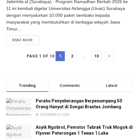
Jatimhits.id (Surabaya) - Program Ramadhan Berkah 2026 ke
11 ini kembali digelar Universitas Airlangga (Unair) Surabaya
dengan menyalurkan 10.000 paket sembako kepada
masyarakat yang membutuhkan di berbagai wilayah Jawa
Timur,...
DETAILS
READ MORE
1
2
…
10
PAGE 1 OF 10
Trending
Comments
Latest
Perahu Penyeberangan Berpenumpang 50
Orang Hanyut di Sungai Brantas Jombang
DECEMBER 12, 2024
Asyik Ngobrol, Pemotor Tabrak Truk Mogok di
Flyover Peterongan 1 Tewas 1 Luka