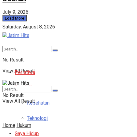
July 9, 2026
Load More
Saturday, August 8, 2026
No Result
View All Result
Peristiwa
Pendidikan
No Result
View All Result
Kesehatan
Teknologi
Home
Hukum
Gaya Hidup