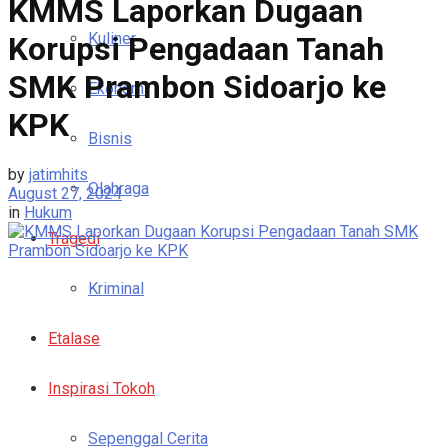
KMMS Laporkan Dugaan
Kuliner
Korupsi Pengadaan Tanah
SMK Prambon Sidoarjo ke
Ekonomi
KPK
Bisnis
by
jatimhits
Olahraga
August 27, 2024
in
Hukum
Tragedi
Kriminal
Etalase
Inspirasi Tokoh
Sepenggal Cerita