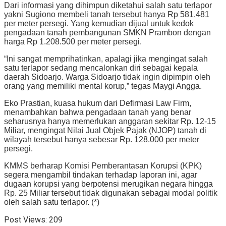
Dari informasi yang dihimpun diketahui salah satu terlapor
yakni Sugiono membeli tanah tersebut hanya Rp 581.481
per meter persegi. Yang kemudian dijual untuk kedok
pengadaan tanah pembangunan SMKN Prambon dengan
harga Rp 1.208.500 per meter persegi.
“Ini sangat memprihatinkan, apalagi jika mengingat salah
satu terlapor sedang mencalonkan diri sebagai kepala
daerah Sidoarjo. Warga Sidoarjo tidak ingin dipimpin oleh
orang yang memiliki mental korup,” tegas Maygi Angga.
Eko Prastian, kuasa hukum dari Defirmasi Law Firm,
menambahkan bahwa pengadaan tanah yang benar
seharusnya hanya memerlukan anggaran sekitar Rp. 12-15
Miliar, mengingat Nilai Jual Objek Pajak (NJOP) tanah di
wilayah tersebut hanya sebesar Rp. 128.000 per meter
persegi.
KMMS berharap Komisi Pemberantasan Korupsi (KPK)
segera mengambil tindakan terhadap laporan ini, agar
dugaan korupsi yang berpotensi merugikan negara hingga
Rp. 25 Miliar tersebut tidak digunakan sebagai modal politik
oleh salah satu terlapor. (*)
Post Views:
209