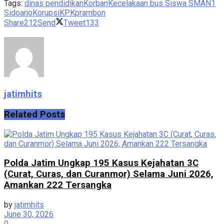
Tags:
dinas pendidikan
KorbanKecelakaan bus Siswa SMAN1
Sidoarjo
Korupsi
KPK
prambon
Share
212
Send
Tweet
133
jatimhits
Related
Posts
Polda Jatim Ungkap 195 Kasus Kejahatan 3C
(Curat, Curas, dan Curanmor) Selama Juni 2026,
Amankan 222 Tersangka
by
jatimhits
June 30, 2026
0