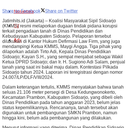
Share on Facebook
Share on Twitter
Nusantara
Jatimhits.id (Jakarta) – Koalisi Masyarakat Sipil Sidoarjo
TV
(KMMS) resmi melaporkan dugaan tindak pidana korupsi
terkait pengadaan tanah di Dinas Pendidikan dan
Kebudayaan Kabupaten Sidoarjo. Pelaporan tersebut
Adv
dilakukan di Kantor Hukum Defirmasi Law Firm, yang juga
mendampingi Ketua KMMS, Maygi Angga. Tiga pihak yang
dilaporkan adalah Tirto Adi, Kepala Dinas Pendidikan
Sidoarjo; Kayan S.H., yang sempat menjabat sebagai Wakil
Ketua DPRD Sidoarjo; dan Ir. H. Sugiono Adi Salam, penjual
tanah yang saat ini bakal maju dalam. Kontestasi Pilkada
Sidoarjo tahun 2024. Laporan ini teregistrasi dengan nomor
24.007/LP/DLF/VIII/2024.
Dalam keterangan tertulis, KMMS menyatakan bahwa tanah
seluas 21.106 meter persegi di Desa Kedungwonokerto,
Kecamatan Prambon, Kabupaten Sidoarjo, yang dibeli oleh
Dinas Pendidikan pada tahun anggaran 2023, belum jelas
status kepemilikannya. Rencananya, tanah tersebut akan
digunakan untuk pembangunan SMKN Prambon, namun
hingga kini, belum ada pembangunan yang dilakukan.
Menurut informasi yang diterima, Dinas Pendidikan Sidoarjo