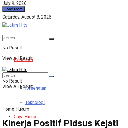
July 9, 2026
Load More
Saturday, August 8, 2026
No Result
View All Result
Peristiwa
Pendidikan
No Result
View All Result
Kesehatan
Teknologi
Home
Hukum
Gaya Hidup
Kinerja Positif Pidsus Kejati