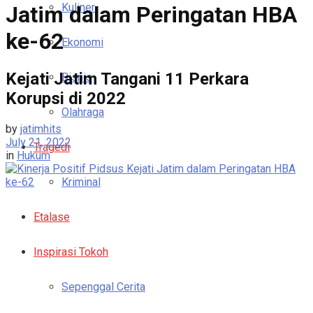
Kuliner
Jatim dalam Peringatan HBA
ke-62
Ekonomi
Kejati Jatim Tangani 11 Perkara
Bisnis
Korupsi di 2022
Olahraga
by
jatimhits
July 21, 2022
Tragedi
in
Hukum
Kriminal
Etalase
Inspirasi Tokoh
Sepenggal Cerita