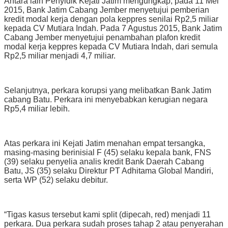
Antara lain Penyidik Kejati Jatim mengungkap, pada 11 Mei
2015, Bank Jatim Cabang Jember menyetujui pemberian
kredit modal kerja dengan pola keppres senilai Rp2,5 miliar
kepada CV Mutiara Indah. Pada 7 Agustus 2015, Bank Jatim
Cabang Jember menyetujui penambahan plafon kredit
modal kerja keppres kepada CV Mutiara Indah, dari semula
Rp2,5 miliar menjadi 4,7 miliar.
Selanjutnya, perkara korupsi yang melibatkan Bank Jatim
cabang Batu. Perkara ini menyebabkan kerugian negara
Rp5,4 miliar lebih.
Atas perkara ini Kejati Jatim menahan empat tersangka,
masing-masing berinisial F (45) selaku kepala bank, FNS
(39) selaku penyelia analis kredit Bank Daerah Cabang
Batu, JS (35) selaku Direktur PT Adhitama Global Mandiri,
serta WP (52) selaku debitur.
“Tigas kasus tersebut kami split (dipecah, red) menjadi 11
perkara. Dua perkara sudah proses tahap 2 atau penyerahan