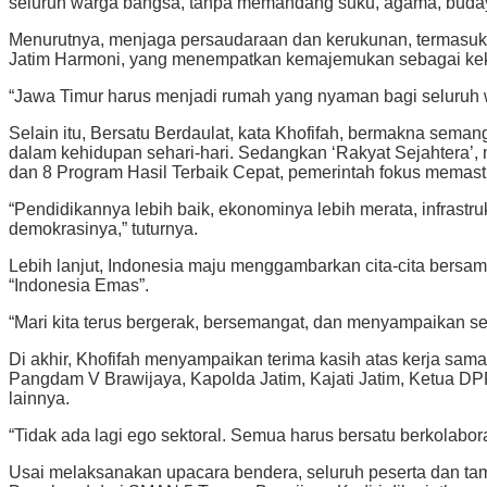
seluruh warga bangsa, tanpa memandang suku, agama, budaya, t
Menurutnya, menjaga persaudaraan dan kerukunan, termasuk 
Jatim Harmoni, yang menempatkan kemajemukan sebagai ke
“Jawa Timur harus menjadi rumah yang nyaman bagi seluruh wa
Selain itu, Bersatu Berdaulat, kata Khofifah, bermakna sema
dalam kehidupan sehari-hari. Sedangkan ‘Rakyat Sejahtera’, 
dan 8 Program Hasil Terbaik Cepat, pemerintah fokus memast
“Pendidikannya lebih baik, ekonominya lebih merata, infrastru
demokrasinya,” tuturnya.
Lebih lanjut, Indonesia maju menggambarkan cita-cita bersam
“Indonesia Emas”.
“Mari kita terus bergerak, bersemangat, dan menyampaikan 
Di akhir, Khofifah menyampaikan terima kasih atas kerja sa
Pangdam V Brawijaya, Kapolda Jatim, Kajati Jatim, Ketua DP
lainnya.
“Tidak ada lagi ego sektoral. Semua harus bersatu berkolabo
Usai melaksanakan upacara bendera, seluruh peserta dan tam