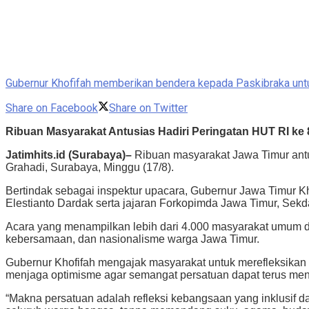
Gubernur Khofifah memberikan bendera kepada Paskibraka untuk
Share on Facebook
Share on Twitter
Ribuan Masyarakat Antusias Hadiri Peringatan HUT RI ke 
Jatimhits.id (Surabaya)–
Ribuan masyarakat Jawa Timur ant
Grahadi, Surabaya, Minggu (17/8).
Bertindak sebagai inspektur upacara, Gubernur Jawa Timur Kh
Elestianto Dardak serta jajaran Forkopimda Jawa Timur, Sek
Acara yang menampilkan lebih dari 4.000 masyarakat umum 
kebersamaan, dan nasionalisme warga Jawa Timur.
Gubernur Khofifah mengajak masyarakat untuk merefleksikan 
menjaga optimisme agar semangat persatuan dapat terus men
“Makna persatuan adalah refleksi kebangsaan yang inklusif d