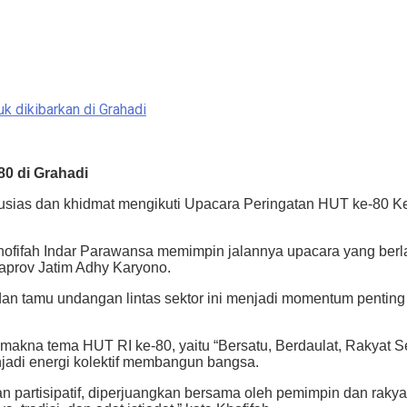
 dikibarkan di Grahadi
80 di Grahadi
usias dan khidmat mengikuti Upacara Peringatan HUT ke-80 
ofifah Indar Parawansa memimpin jalannya upacara yang berlan
daprov Jatim Adhy Karyono.
dan tamu undangan lintas sektor ini menjadi momentum penti
makna tema HUT RI ke-80, yaitu “Bersatu, Berdaulat, Rakyat S
jadi energi kolektif membangun bangsa.
an partisipatif, diperjuangkan bersama oleh pemimpin dan rak