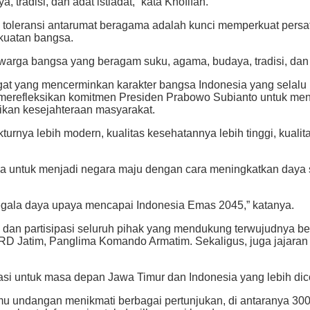
radisi, dan adat istiadat,” kata Khofifah.
toleransi antarumat beragama adalah kunci memperkuat persat
kuatan bangsa.
rga bangsa yang beragam suku, agama, budaya, tradisi, dan ad
ngat yang mencerminkan karakter bangsa Indonesia yang selalu
merefleksikan komitmen Presiden Prabowo Subianto untuk menyej
ikan kesejahteraan masyarakat.
kturnya lebih modern, kualitas kesehatannya lebih tinggi, kual
a untuk menjadi negara maju dengan cara meningkatkan daya sa
segala daya upaya mencapai Indonesia Emas 2045,” katanya.
ma dan partisipasi seluruh pihak yang mendukung terwujudnya b
RD Jatim, Panglima Komando Armatim. Sekaligus, juga jajaran 
rasi untuk masa depan Jawa Timur dan Indonesia yang lebih dic
u undangan menikmati berbagai pertunjukan, di antaranya 300