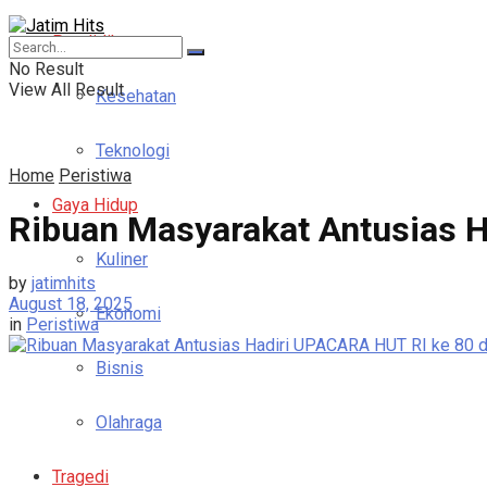
Pendidikan
No Result
View All Result
Kesehatan
Teknologi
Home
Peristiwa
Gaya Hidup
Ribuan Masyarakat Antusias Ha
Kuliner
by
jatimhits
August 18, 2025
Ekonomi
in
Peristiwa
Bisnis
Olahraga
Tragedi