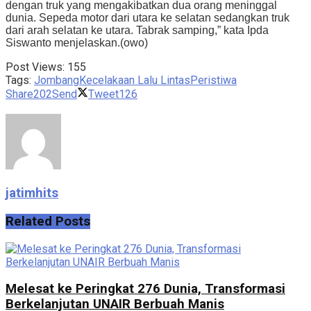
dengan truk yang mengakibatkan dua orang meninggal
dunia. Sepeda motor dari utara ke selatan sedangkan truk
dari arah selatan ke utara. Tabrak samping,” kata Ipda
Siswanto menjelaskan.(owo)
Post Views:
155
Tags:
Jombang
Kecelakaan Lalu Lintas
Peristiwa
Share
202
Send
Tweet
126
jatimhits
Related
Posts
Melesat ke Peringkat 276 Dunia, Transformasi
Berkelanjutan UNAIR Berbuah Manis