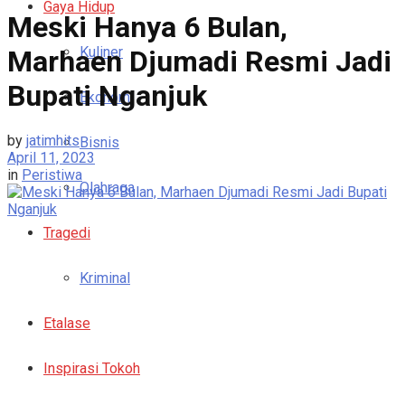
Gaya Hidup
Meski Hanya 6 Bulan,
Kuliner
Marhaen Djumadi Resmi Jadi
Bupati Nganjuk
Ekonomi
by
jatimhits
Bisnis
April 11, 2023
in
Peristiwa
Olahraga
Tragedi
Kriminal
Etalase
Inspirasi Tokoh