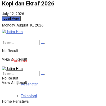
Kopi dan Ekraf 2026
July 12, 2026
Load More
Monday, August 10, 2026
No Result
View All Result
Peristiwa
Pendidikan
No Result
View All Result
Kesehatan
Teknologi
Home
Peristiwa