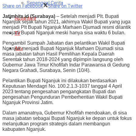
Sepenggal Cerita
Share on Facebook
Share on Twitter
Jatimhits.id (Surabaya)
– Setelah menjadi Plt. Bupati
Nusantara
Nganjuk sejak tahun 2021, akhirnya Wakil Bupati yang juga
menjadi Plt Bupati Nganjuk Marhaen Djumadi resmi dilantik
menjadi Bupati Nganjuk meski hanya sisa waktu 6 bulan.
TV
Pengambil Sumpah Jabatan dan pelantikan Wakil Bupati
Adv
Nganjuk menjadi Bupati Nganjuk Marhaen Djumadi sisa
masa jabatan tahun Hasil Pemilihan Kepala Daerah
Serentak tahun 2018-2024 yang dipimpin langsung oleh
Gubernur Jawa Timur Khofifah Indar Parawansa di Gedung
Negara Grahadi, Surabaya, Senin (10/4).
Pelantikan Bupati Nganjuk ini dilakukan berdasarkan
Keputusan Mendagri No. 100.2.1.3-1037 tanggal 4 April
2023 tentang pengesahan pengangkatan Bupati dan
pengesahan Pengunduran Pemberhentian Wakil Bupati
Nganjuk Provinsi Jatim.
Dalam amanatnya, Gubernur Khofifah mendoakan, di sisa
masa jabatan sebagai Bupati Nganjuk ke depan untuk fokus
melanjutkan program strategis dalam membangun
kabupaten Nganjuk.