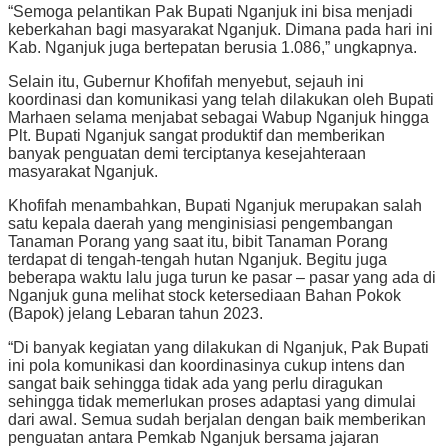
“Semoga pelantikan Pak Bupati Nganjuk ini bisa menjadi
keberkahan bagi masyarakat Nganjuk. Dimana pada hari ini
Kab. Nganjuk juga bertepatan berusia 1.086,” ungkapnya.
Selain itu, Gubernur Khofifah menyebut, sejauh ini
koordinasi dan komunikasi yang telah dilakukan oleh Bupati
Marhaen selama menjabat sebagai Wabup Nganjuk hingga
Plt. Bupati Nganjuk sangat produktif dan memberikan
banyak penguatan demi terciptanya kesejahteraan
masyarakat Nganjuk.
Khofifah menambahkan, Bupati Nganjuk merupakan salah
satu kepala daerah yang menginisiasi pengembangan
Tanaman Porang yang saat itu, bibit Tanaman Porang
terdapat di tengah-tengah hutan Nganjuk. Begitu juga
beberapa waktu lalu juga turun ke pasar – pasar yang ada di
Nganjuk guna melihat stock ketersediaan Bahan Pokok
(Bapok) jelang Lebaran tahun 2023.
“Di banyak kegiatan yang dilakukan di Nganjuk, Pak Bupati
ini pola komunikasi dan koordinasinya cukup intens dan
sangat baik sehingga tidak ada yang perlu diragukan
sehingga tidak memerlukan proses adaptasi yang dimulai
dari awal. Semua sudah berjalan dengan baik memberikan
penguatan antara Pemkab Nganjuk bersama jajaran