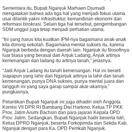
Sementara itu, Bupati Nganjuk Marhaen Djumadi
mengatakan bahwa ada tiga hal yang menjadi fokus utama
usai dilantik yakni infrastruktur, kemandirian ekonomi dan
reformasi birokrasi. Selain tiga hal tersebut, pengembangan
SDM unggul juga tetap menjadi perhatian utama.
“Ini yang harus kita kuatkan IPM-nya bagaimana anak-anak
kita dorong sekolah. Bagaimana mental sukses itu, karena
Nganjuk berbeda dengan daerah lain. Nganjuk itu filosofinya
luar biasa yang berasal dari Anjuk Ladang, Anjuk artinya
kemenangan dan ladang itu artinya tanah,” jelasnya.
“Jadi Anjuk Ladang itu tanah kemenangan. Hal ini berarti
siapapun yang lahir dari Nganjuk artinya ia lahir dari tanah
kemenangan, punya DNA sukses, punya mental juara dan
tangguh ini yang saya garap sampai akar-akarnya,”
pungkasnya.
Pelantikan Bupati Nganjuk ini juga dihadiri oleh Anggota
Komisi VII DPR RI Bambang Dwi Hartono, Ketua TP PKK
Prov. Jatim Arumi Bachsin dan para jajaran Kepala OPD
Prov. Jatim. Sedangkan, Bupati Nganjuk hadir beserta Istri,
Ketua DPRD Nganjuk, beserta Forkopimda dan Sekda Kab.
Nganjuk dengan para Ka. OPD Pemkab Nganjuk.