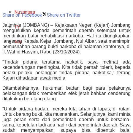
Nusantara
Share on Facebook
Share on Twitter
Jatimhits (JOMBANG) – Kejaksaan Negeri (Kejari) Jombang
TV
mengusulkan kepada pemerintah daerah setempat untuk
mendirikan balai rehabilitasi narkoba. Hal itu diungkapkan
langsung Kepala Kejari Jombang, Nul Albar, saat memimpin
Adv
pemusnahan barang bukti narkoba di halaman kantornya, di
jl. Wahid Hasyim, Rabu (23/10/2024).
“Tindak pidana terutama narkotik, saya melihat ada
kecenderungan meningkat. Kita tidak pernah tolerir, kepada
pelaku-pelaku pelanggar tindak pidana narkotika,” terang
Kajari dihadapan awak media.
Ditambahkannya, hukuman badan bagi para pelakunya
belakangan tidak memberikan efek jerah bahkan cenderung
dilakukan berulang ulang.
“Untuk pidana badan, mereka kita tahan di lapas, di rutan.
Untuk barang bukti, kita musnahkan. Selanjutnya, kami minta
juga peran serta dari pemerintah daerah untuk bersama-
sama, kebetulan tadi ada hadir dari pemerintah daerah. Saya
sudah menyampaikan, supaya bisa dibentuk balai