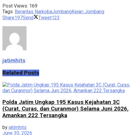
Post Views:
169
Tags:
Berantas Narkoba
Jombang
Kejari Jombang
Share
197
Send
Tweet
123
jatimhits
Related
Posts
Polda Jatim Ungkap 195 Kasus Kejahatan 3C
(Curat, Curas, dan Curanmor) Selama Juni 2026,
Amankan 222 Tersangka
by
jatimhits
June 30, 2026