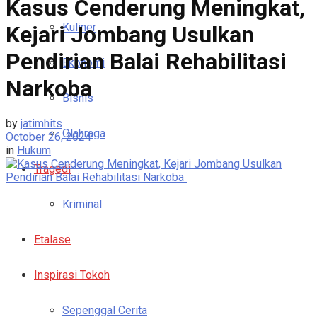
Kasus Cenderung Meningkat,
Kuliner
Kejari Jombang Usulkan
Pendirian Balai Rehabilitasi
Ekonomi
Narkoba
Bisnis
by
jatimhits
Olahraga
October 26, 2024
in
Hukum
Tragedi
Kriminal
Etalase
Inspirasi Tokoh
Sepenggal Cerita