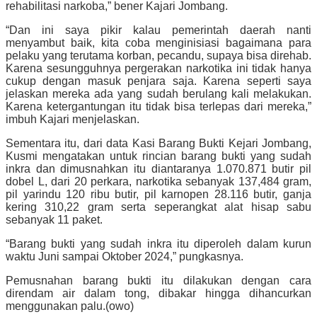
rehabilitasi narkoba,” bener Kajari Jombang.
“Dan ini saya pikir kalau pemerintah daerah nanti
menyambut baik, kita coba menginisiasi bagaimana para
pelaku yang terutama korban, pecandu, supaya bisa direhab.
Karena sesungguhnya pergerakan narkotika ini tidak hanya
cukup dengan masuk penjara saja. Karena seperti saya
jelaskan mereka ada yang sudah berulang kali melakukan.
Karena ketergantungan itu tidak bisa terlepas dari mereka,”
imbuh Kajari menjelaskan.
Sementara itu, dari data Kasi Barang Bukti Kejari Jombang,
Kusmi mengatakan untuk rincian barang bukti yang sudah
inkra dan dimusnahkan itu diantaranya 1.070.871 butir pil
dobel L, dari 20 perkara, narkotika sebanyak 137,484 gram,
pil yarindu 120 ribu butir, pil karnopen 28.116 butir, ganja
kering 310,22 gram serta seperangkat alat hisap sabu
sebanyak 11 paket.
“Barang bukti yang sudah inkra itu diperoleh dalam kurun
waktu Juni sampai Oktober 2024,” pungkasnya.
Pemusnahan barang bukti itu dilakukan dengan cara
direndam air dalam tong, dibakar hingga dihancurkan
menggunakan palu.(owo)