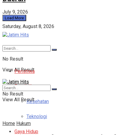
July 9, 2026
Load More
Saturday, August 8, 2026
No Result
View All Result
Peristiwa
Pendidikan
No Result
View All Result
Kesehatan
Teknologi
Home
Hukum
Gaya Hidup