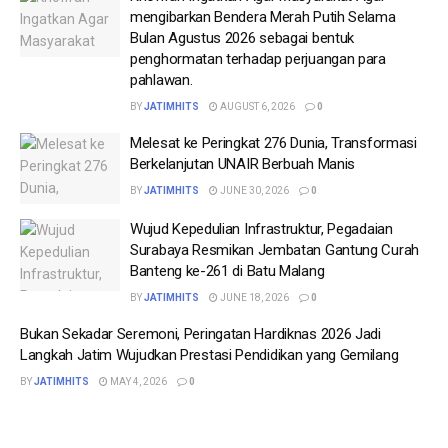
mengibarkan Bendera Merah Putih Selama
Bulan Agustus 2026 sebagai bentuk
penghormatan terhadap perjuangan para
pahlawan.
BY
JATIMHITS
AUGUST 6, 2026
0
Melesat ke Peringkat 276 Dunia, Transformasi
Berkelanjutan UNAIR Berbuah Manis
BY
JATIMHITS
JUNE 30, 2026
0
Wujud Kepedulian Infrastruktur, Pegadaian
Surabaya Resmikan Jembatan Gantung Curah
Banteng ke-261 di Batu Malang
BY
JATIMHITS
JUNE 18, 2026
0
Bukan Sekadar Seremoni, Peringatan Hardiknas 2026 Jadi
Langkah Jatim Wujudkan Prestasi Pendidikan yang Gemilang
BY
JATIMHITS
MAY 4, 2026
0