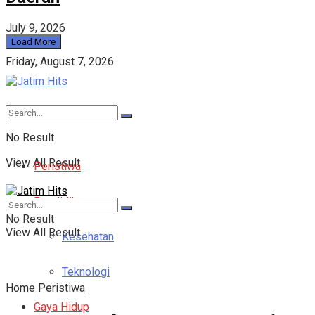
July 9, 2026
Load More
Friday, August 7, 2026
No Result
View All Result
Peristiwa
Pendidikan
No Result
View All Result
Kesehatan
Teknologi
Home
Peristiwa
Gaya Hidup