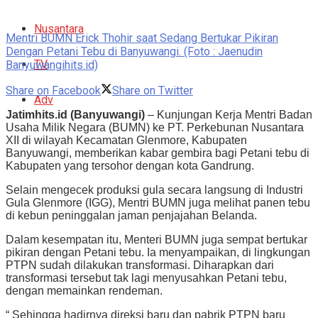
Nusantara
Mentri BUMN Erick Thohir saat Sedang Bertukar Pikiran
Dengan Petani Tebu di Banyuwangi. (Foto : Jaenudin
TV
Banyuwangihits.id)
Share on Facebook
Share on Twitter
Adv
Jatimhits.id (Banyuwangi)
– Kunjungan Kerja Mentri Badan
Usaha Milik Negara (BUMN) ke PT. Perkebunan Nusantara
XII di wilayah Kecamatan Glenmore, Kabupaten
Banyuwangi, memberikan kabar gembira bagi Petani tebu di
Kabupaten yang tersohor dengan kota Gandrung.
Selain mengecek produksi gula secara langsung di Industri
Gula Glenmore (IGG), Mentri BUMN juga melihat panen tebu
di kebun peninggalan jaman penjajahan Belanda.
Dalam kesempatan itu, Menteri BUMN juga sempat bertukar
pikiran dengan Petani tebu. Ia menyampaikan, di lingkungan
PTPN sudah dilakukan transformasi. Diharapkan dari
transformasi tersebut tak lagi menyusahkan Petani tebu,
dengan memainkan rendeman.
“ Sehingga hadirnya direksi baru dan pabrik PTPN baru