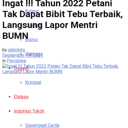
Ingat !!! Tahun 2022 Petani
Kuliner
Tak Dapat Bibit Tebu Terbaik,
Langsung Lapor Mentri
Ekonomi
BUMN
Bisnis
by
jatimhits
Olahraga
September 19, 2021
in
Peristiwa
Tragedi
Kriminal
Etalase
Inspirasi Tokoh
Sepenggal Cerita