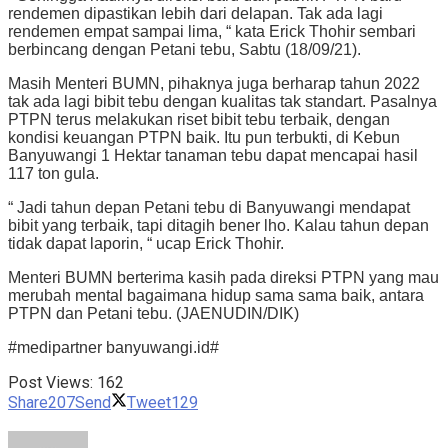
rendemen dipastikan lebih dari delapan. Tak ada lagi
rendemen empat sampai lima, “ kata Erick Thohir sembari
berbincang dengan Petani tebu, Sabtu (18/09/21).
Masih Menteri BUMN, pihaknya juga berharap tahun 2022
tak ada lagi bibit tebu dengan kualitas tak standart. Pasalnya
PTPN terus melakukan riset bibit tebu terbaik, dengan
kondisi keuangan PTPN baik. Itu pun terbukti, di Kebun
Banyuwangi 1 Hektar tanaman tebu dapat mencapai hasil
117 ton gula.
“ Jadi tahun depan Petani tebu di Banyuwangi mendapat
bibit yang terbaik, tapi ditagih bener lho. Kalau tahun depan
tidak dapat laporin, “ ucap Erick Thohir.
Menteri BUMN berterima kasih pada direksi PTPN yang mau
merubah mental bagaimana hidup sama sama baik, antara
PTPN dan Petani tebu. (JAENUDIN/DIK)
#medipartner banyuwangi.id#
Post Views:
162
Share
207
Send
Tweet
129