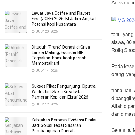
Aries mend
Lewat Java Coffee and Flavors
Fest (JCFF) 2026, BI Jatim Angkat
Potensi Kopi Nusantara
JULY 20, 2026
tahlil yan
siswa, 80 
Dituduh “Prank” Donasi di Griya
Rofiq Sirod
Lansia Malang, Founder BIP
Tegaskan: Kami tidak pernah
Membatalkan!
Pada kesem
JULY 14, 2026
orang yang
Sukses Pikat Pengunjung, Ciputra
“Innalilah
World Jadi Saksi Kreativitas
Pameran Kopi dan Ekraf 2026
dipanggiln
JULY 12, 2026
Allah dipa
dan dimasu
Kebijakan Berbasis Evidensi Dinilai
Jadi Solusi Tepat Sasaran
Selain itu
Pembangunan Daerah