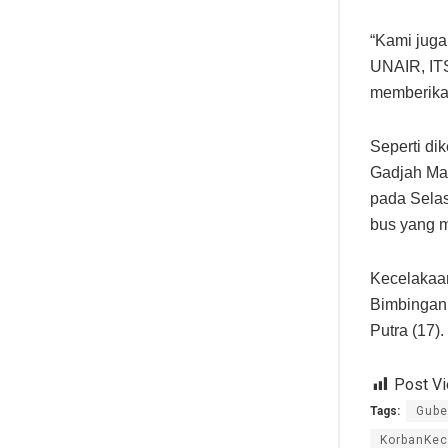
“Kami juga
UNAIR, ITS
memberikan
Seperti di
Gadjah Ma
pada Selas
bus yang m
Kecelakaa
Bimbingan 
Putra (17).
Post V
Tags:
Gube
KorbanKec