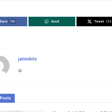
hare
199
Send
Tweet
124
jatimhits
Posts