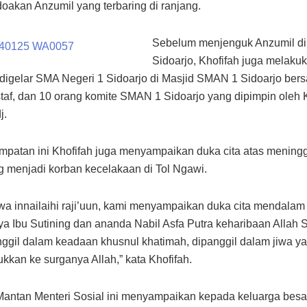
oakan Anzumil yang terbaring di ranjang.
Sebelum menjenguk Anzumil d
Sidoarjo, Khofifah juga melaku
g digelar SMA Negeri 1 Sidoarjo di Masjid SMAN 1 Sidoarjo ber
staf, dan 10 orang komite SMAN 1 Sidoarjo yang dipimpin ole
j.
patan ini Khofifah juga menyampaikan duka cita atas mening
 menjadi korban kecelakaan di Tol Ngawi.
i wa innailaihi raji’uun, kami menyampaikan duka cita mendalam
ya Ibu Sutining dan ananda Nabil Asfa Putra keharibaan Allah 
nggil dalam keadaan khusnul khatimah, dipanggil dalam jiwa y
kkan ke surganya Allah,” kata Khofifah.
 Mantan Menteri Sosial ini menyampaikan kepada keluarga be