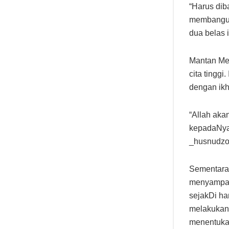
“Harus di
membangun 
dua belas i
Mantan Ment
cita tinggi
dengan ikh
“Allah aka
kepadaNya,
_husnudzo
Sementara 
menyampaik
sejakDi ha
melakukan 
menentukan