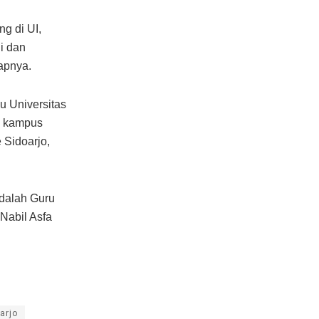
g di UI,
i dan
apnya.
u Universitas
n kampus
 Sidoarjo,
dalah Guru
Nabil Asfa
arjo