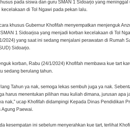
khusus pada siswa dan guru SMAN 1 Sidoarjo yang meninggal 
kecelakaan di Tol Ngawi pada pekan lalu.
cara khusus Gubernur Khofifah menyempatkan menjenguk Anzu
 SMAN 1 Sidoarjoa yang menjadi korban kecelakaan di Tol Ng
1/2024) yang saat ini sedang menjalani perawatan di Rumah 
SUD) Sidoarjo.
nguk korban, Rabu (24/1/2024) Khofifah membawa kue tart ka
itu sedang berulang tahun.
lang Tahun ya nak, semoga lekas sembuh juga ya nak. Sebenta
ga harus menentukan pilihan mau kuliah dimana, jurusan apa j
a nak,” ucap Khofifah didampingi Kepada Dinas Pendidikan P
s Agung Paewai.
a kesempatan ini sebelum menyerahkan kue tart, terlihat Khof