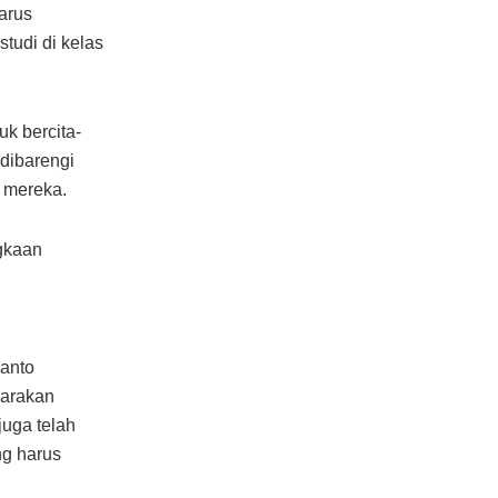
arus
tudi di kelas
uk bercita-
 dibarengi
i mereka.
gkaan
yanto
garakan
juga telah
ng harus