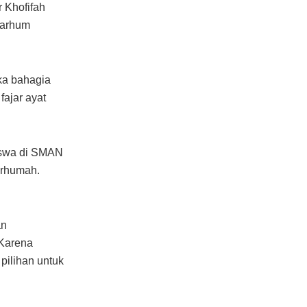
 Khofifah
marhum
eka bahagia
fajar ayat
siswa di SMAN
arhumah.
an
 Karena
pilihan untuk