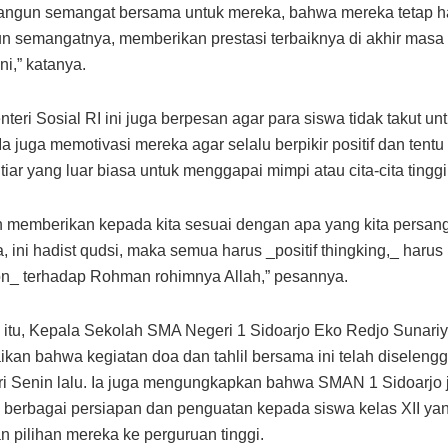
bangun semangat bersama untuk mereka, bahwa mereka tetap h
semangatnya, memberikan prestasi terbaiknya di akhir masa s
ni,” katanya.
eri Sosial RI ini juga berpesan agar para siswa tidak takut unt
. Ia juga memotivasi mereka agar selalu berpikir positif dan tentu
tiar yang luar biasa untuk menggapai mimpi atau cita-cita tingg
n memberikan kepada kita sesuai dengan apa yang kita persan
 ini hadist qudsi, maka semua harus _positif thingking,_ harus
n_ terhadap Rohman rohimnya Allah,” pesannya.
itu, Kepala Sekolah SMA Negeri 1 Sidoarjo Eko Redjo Sunari
an bahwa kegiatan doa dan tahlil bersama ini telah diseleng
ri Senin lalu. Ia juga mengungkapkan bahwa SMAN 1 Sidoarjo 
berbagai persiapan dan penguatan kepada siswa kelas XII ya
 pilihan mereka ke perguruan tinggi.