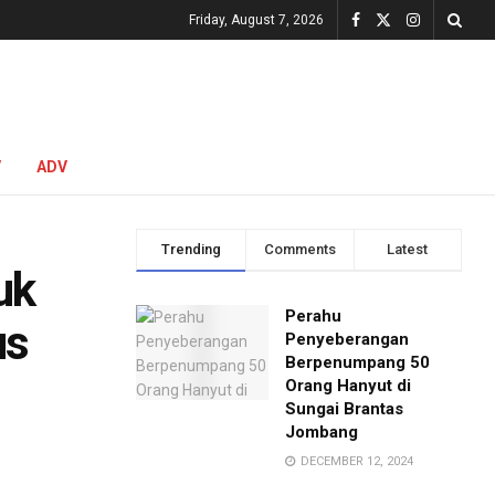
Friday, August 7, 2026
V
ADV
Trending
Comments
Latest
uk
Perahu
us
Penyeberangan
Berpenumpang 50
Orang Hanyut di
Sungai Brantas
Jombang
DECEMBER 12, 2024