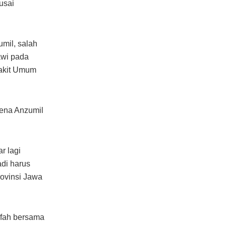
usai
mil, salah
awi pada
Sakit Umum
rena Anzumil
r lagi
adi harus
rovinsi Jawa
ifah bersama