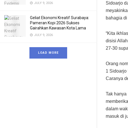
Sidoarjo d
JULY 9, 2026
meyakinka
Geliat Ekonomi Kreatif Surabaya:
bahagia di 
Pameran Kopi 2026 Sukses
Gairahkan Kawasan Kota Lama
“Kita ikhl
JULY 9, 2026
disisi All
27-30 supa
LOAD MORE
Orang nomo
1 Sidoarj
Caranya d
Tak hanya 
memberikan
dalam wakt
masuk di ju