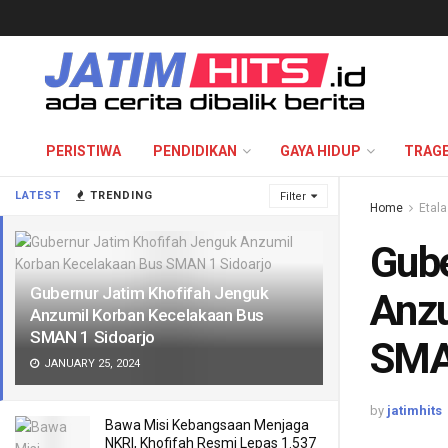
PERISTIWA
PENDIDIKAN
GAYA HIDUP
TRAGE
LATEST
TRENDING
Filter
Home
Etal
Gube
Gubernur Jatim Khofifah Jenguk
Anzu
Anzumil Korban Kecelakaan Bus
SMAN 1 Sidoarjo
SMA
JANUARY 25, 2024
by
jatimhits
Bawa Misi Kebangsaan Menjaga
NKRI, Khofifah Resmi Lepas 1.537