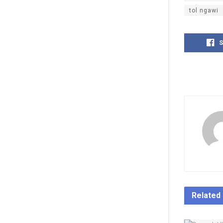
tol ngawi
S
Related