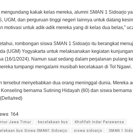
 mengundang kakak kelas mereka, alumni SMAN 1 Sidoarjo yan
, UGM, dan perguruan tinggi negeri lainnya untuk datang kesin
 motivasi untuk adik-adik mereka yang di kelas dua belas,” uc
ketahui, rombongan siswa SMAN 1 Sidoarjo itu berangkat menuj
da (UGM) Yogyakarta untuk melaksanakan kegiatan kunjunga
a (16/1/2024). Namun saat sedang dalam perjalanan pulang ke
ereka tumpangi mengalami musibah kecelakaan di Tol Ngawi.
n tersebut menyebabkan dua orang meninggal dunia. Mereka a
Konseling bernama Sutining Hidayah (60) dan siswa bernama 
 (Della/red)
iews:
164
rnur Jawa Timur
kecelakaan bus
Khofifah Indar Parawansa
elakaan bus Siswa SMAN1 Sidoarjo
siswa sidoarjo
SMAN 1 Sido