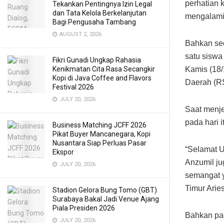
perhatian 
Tekankan Pentingnya Izin Legal
dan Tata Kelola Berkelanjutan
mengalami 
Bagi Pengusaha Tambang
AUGUST 2, 2026
Bahkan se
satu siswa
Fikri Gunadi Ungkap Rahasia
Kenikmatan Cita Rasa Secangkir
Kamis (18/
Kopi di Java Coffee and Flavors
Daerah (R
Festival 2026
JULY 20, 2026
Saat menje
pada hari 
Business Matching JCFF 2026
Pikat Buyer Mancanegara, Kopi
Nusantara Siap Perluas Pasar
“Selamat U
Ekspor
Anzumil ju
JULY 20, 2026
semangat y
Timur Arie
Stadion Gelora Bung Tomo (GBT)
Surabaya Bakal Jadi Venue Ajang
Piala Presiden 2026
Bahkan pad
JULY 20, 2026