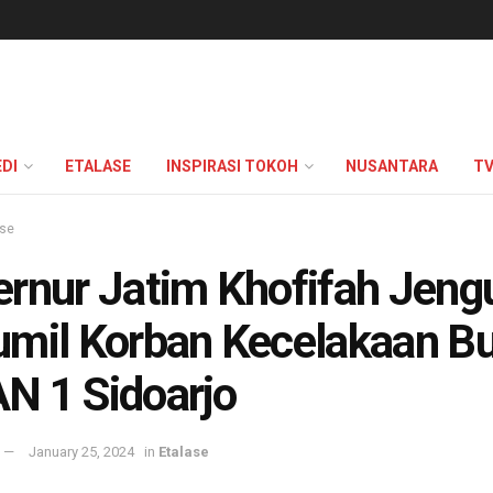
DI
ETALASE
INSPIRASI TOKOH
NUSANTARA
T
ase
rnur Jatim Khofifah Jeng
mil Korban Kecelakaan B
N 1 Sidoarjo
January 25, 2024
in
Etalase