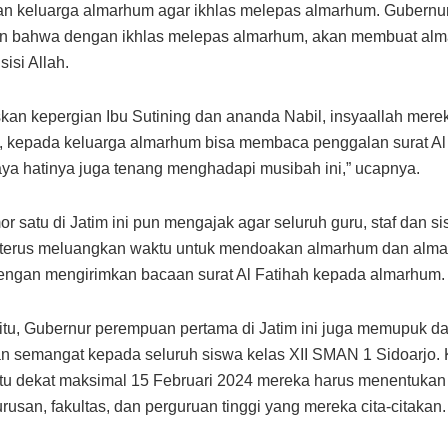
an keluarga almarhum agar ikhlas melepas almarhum. Gubernur
n bahwa dengan ikhlas melepas almarhum, akan membuat al
sisi Allah.
askan kepergian Ibu Sutining dan ananda Nabil, insyaallah mer
ah, kepada keluarga almarhum bisa membaca penggalan surat Al 
ya hatinya juga tenang menghadapi musibah ini,” ucapnya.
r satu di Jatim ini pun mengajak agar seluruh guru, staf dan 
o terus meluangkan waktu untuk mendoakan almarhum dan alm
engan mengirimkan bacaan surat Al Fatihah kepada almarhum.
itu, Gubernur perempuan pertama di Jatim ini juga memupuk d
 semangat kepada seluruh siswa kelas XII SMAN 1 Sidoarjo.
u dekat maksimal 15 Februari 2024 mereka harus menentukan 
rusan, fakultas, dan perguruan tinggi yang mereka cita-citakan.