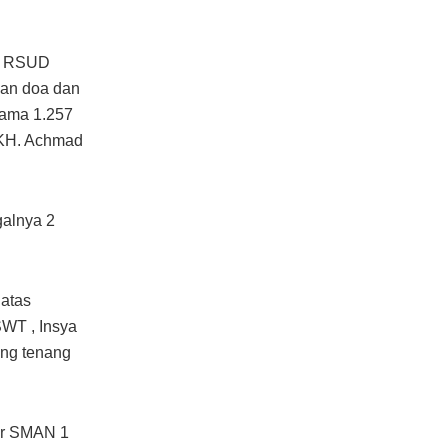
i RSUD
kan doa dan
sama 1.257
h KH. Achmad
galnya 2
 atas
SWT , Insya
ang tenang
sar SMAN 1