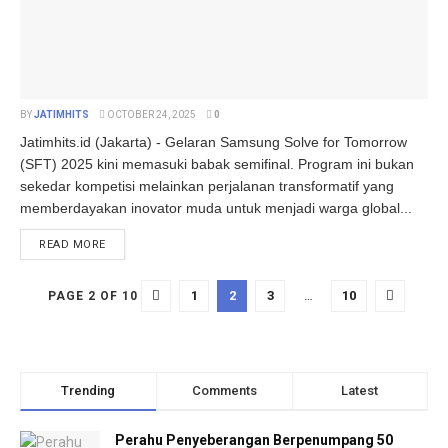
BY
JATIMHITS
OCTOBER 24, 2025
0
Jatimhits.id (Jakarta) - Gelaran Samsung Solve for Tomorrow
(SFT) 2025 kini memasuki babak semifinal. Program ini bukan
sekedar kompetisi melainkan perjalanan transformatif yang
memberdayakan inovator muda untuk menjadi warga global...
DETAILS
READ MORE
1
2
3
…
10
PAGE 2 OF 10
Trending
Comments
Latest
Perahu Penyeberangan Berpenumpang 50