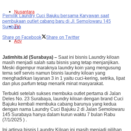
Nusantara
Pemilik Laundry Cuci Bajuku bersama Karyawan saat
pembukaan outlet cabang baru di Jl. Semolowaru 145
TV
Surabaya
Share on Facebook
Share on Twitter
Adv
Jatimhits.id (Surabaya) –
Saat ini bisnis Laundry kiloan
masih menjadi salah satu bisnis yang tetap menjanjikan.
Meski digempur maraknya laundry koin yang mengusung
tema self servis namun bisnis laundry kiloan yang
menghadirkan layanan 3 in 1 yaitu cuci-kering, setrika, lipat
dan plus parfum tetap menarik minat masyarakat.
Terbukti setelah sukses membuka outlet pertama di Jalan
Deles No. 23 Surabaya, laundry kiloan dengan brand Cuci
Bajuku kembali membuka cabang barunya yang kedua
dengan nama Laundry Cuci Bajuku 2 di Jalan Semolowaru
145 Surabaya hanya dalam kurun waktu 7 bulan Rabu
(7/1/2025 ) .
Ini artinya bisnis Laundry Kiloan ini masih menjadi pilihan