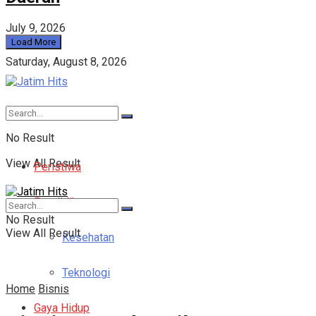
July 9, 2026
Load More
Saturday, August 8, 2026
No Result
View All Result
Peristiwa
Pendidikan
No Result
View All Result
Kesehatan
Teknologi
Home
Bisnis
Gaya Hidup