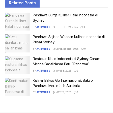
Related
Posts
Pandawa Surga Kuliner Halal Indonesia di
Sydney
BY
JATIMHITS
OCTOBER 19, 2025
0
Pandawa Sajikan Warisan Kuliner Indonesia di
Pusat Sydney
BY
JATIMHITS
SEPTEMBER 8, 2025
0
Restoran Khas Indonesia di Sydney Garam
Merica Ganti Nama Baru “Pandawa”
BY
JATIMHITS
JUNE 8, 2025
0
Kuliner Bakso Go Internasional, Bakso
Pandawa Merambah Australia
BY
JATIMHITS
MAY 26, 2025
0