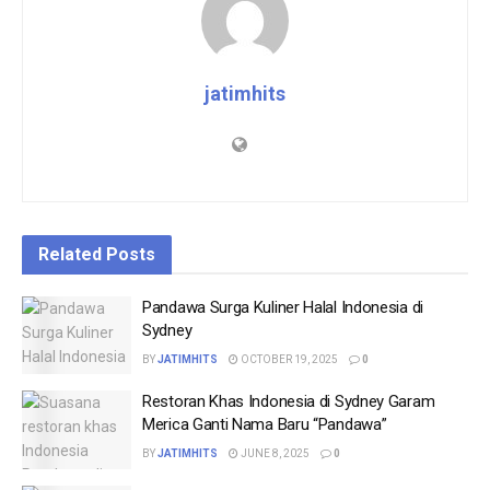
jatimhits
Related
Posts
Pandawa Surga Kuliner Halal Indonesia di
Sydney
BY
JATIMHITS
OCTOBER 19, 2025
0
Restoran Khas Indonesia di Sydney Garam
Merica Ganti Nama Baru “Pandawa”
BY
JATIMHITS
JUNE 8, 2025
0