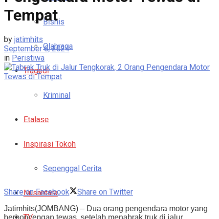
Tempat
Bisnis
by
jatimhits
Olahraga
September 6, 2024
in
Peristiwa
Tragedi
Kriminal
Etalase
Inspirasi Tokoh
Sepenggal Cerita
Share on Facebook
Share on Twitter
Nusantara
Jatimhits(JOMBANG) – Dua orang pengendara motor yang
TV
berboncengan tewas, setelah menabrak truk di jalur