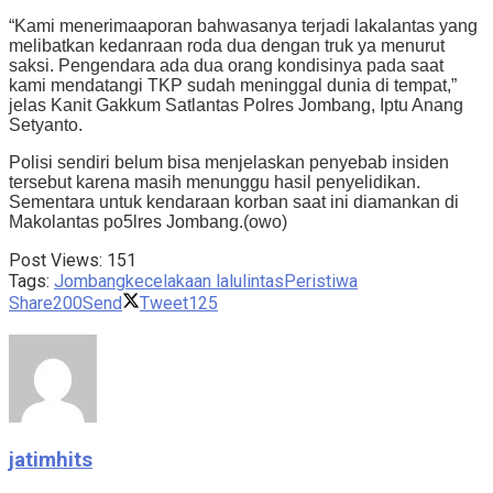
“Kami menerimaaporan bahwasanya terjadi lakalantas yang
melibatkan kedanraan roda dua dengan truk ya menurut
saksi. Pengendara ada dua orang kondisinya pada saat
kami mendatangi TKP sudah meninggal dunia di tempat,”
jelas Kanit Gakkum Satlantas Polres Jombang, Iptu Anang
Setyanto.
Polisi sendiri belum bisa menjelaskan penyebab insiden
tersebut karena masih menunggu hasil penyelidikan.
Sementara untuk kendaraan korban saat ini diamankan di
Makolantas po5lres Jombang.(owo)
Post Views:
151
Tags:
Jombang
kecelakaan lalulintas
Peristiwa
Share
200
Send
Tweet
125
jatimhits