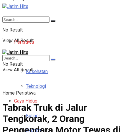
No Result
View All Result
Peristiwa
Pendidikan
No Result
View All Result
Kesehatan
Teknologi
Home
Peristiwa
Gaya Hidup
Tabrak Truk di Jalur
Kuliner
Tengkorak, 2 Orang
Pengendara Motor Tewas di
Ekonomi