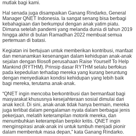
mutlak bagi kami.
Hal senada juga disampaikan Ganang Rindarko, General
Manager QNET Indonesia. Ia sangat senang bisa berbagi
kebahagiaan dan berkumpul dengan anak yatim piatu.
Dimana setelah pandemi yang melanda dunia di tahun 2019
hingga akhir di bulan Ramadhan 2022 membuat semua
pertemuan di batasi.
Kegiatan ini bertujuan untuk memberikan kontribusi, manfaat
dan menanamkan kesenangan dalam kehidupan anak-anak
sejalan dengan filosofi perusahaan Raise Yourself To Help
Mankind (RYTHM). Prinsip dasar RYTHM selalu berfokus
pada kepedulian terhadap mereka yang kurang beruntung
dengan menyediakan kondisi kehidupan yang lebih baik
bagi mereka, terutama anak-anak.
“QNET ingin mencoba berkontribusi dan bermanfaat bagi
masyarakat khususnya kesejahteraan sosial dimulai dari
anak kecil. Di sini, anak-anak tidak hanya bermain, mereka
juga terlibat dalam pengalaman nyata dalam berbagai jenis
pekerjaan, melatih keterampilan motorik mereka, dan
menumbuhkan keterampilan berpikir kritis. QNET ingin
menginspirasi anak-anak ini untuk tumbuh menjadi pionir
dalam membentuk masa depan,” kata Ganang Rindarko.