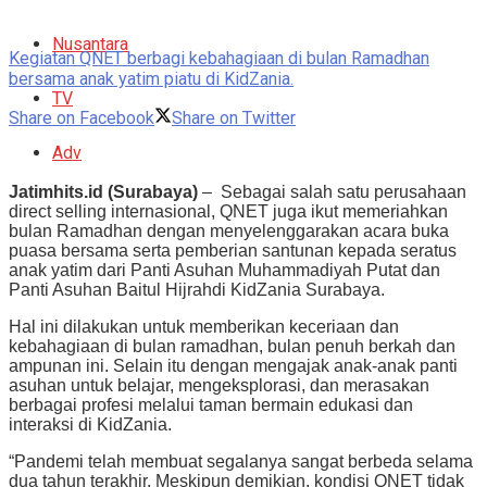
Nusantara
Kegiatan QNET berbagi kebahagiaan di bulan Ramadhan
bersama anak yatim piatu di KidZania.
TV
Share on Facebook
Share on Twitter
Adv
Jatimhits.id (Surabaya)
– Sebagai salah satu perusahaan
direct selling internasional, QNET juga ikut memeriahkan
bulan Ramadhan dengan menyelenggarakan acara buka
puasa bersama serta pemberian santunan kepada seratus
anak yatim dari Panti Asuhan Muhammadiyah Putat dan
Panti Asuhan Baitul Hijrahdi KidZania Surabaya.
Hal ini dilakukan untuk memberikan keceriaan dan
kebahagiaan di bulan ramadhan, bulan penuh berkah dan
ampunan ini. Selain itu dengan mengajak anak-anak panti
asuhan untuk belajar, mengeksplorasi, dan merasakan
berbagai profesi melalui taman bermain edukasi dan
interaksi di KidZania.
“Pandemi telah membuat segalanya sangat berbeda selama
dua tahun terakhir. Meskipun demikian, kondisi QNET tidak