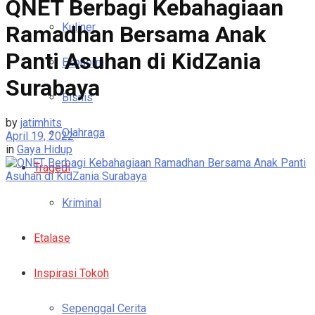
QNET Berbagi Kebahagiaan
Kuliner
Ramadhan Bersama Anak
Panti Asuhan di KidZania
Ekonomi
Surabaya
Bisnis
by
jatimhits
Olahraga
April 19, 2022
in
Gaya Hidup
Tragedi
Kriminal
Etalase
Inspirasi Tokoh
Sepenggal Cerita