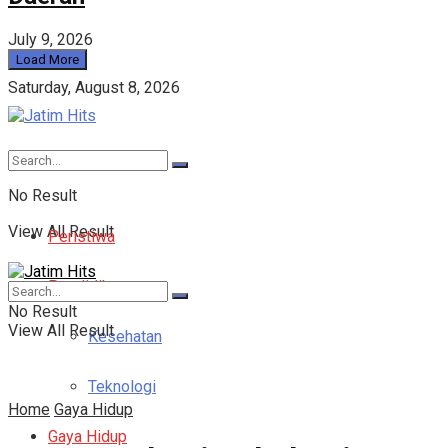
July 9, 2026
Load More
Saturday, August 8, 2026
No Result
View All Result
Peristiwa
Pendidikan
No Result
View All Result
Kesehatan
Teknologi
Home
Gaya Hidup
Gaya Hidup