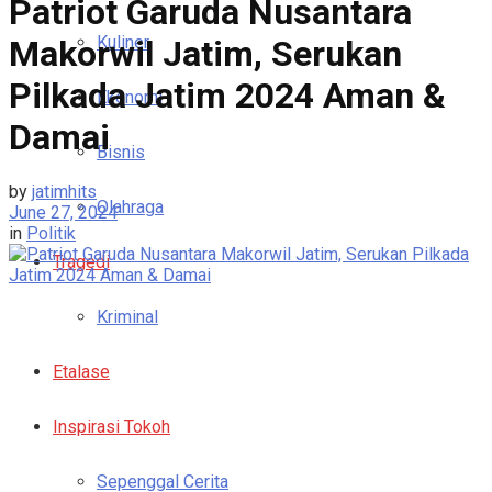
Patriot Garuda Nusantara
Kuliner
Makorwil Jatim, Serukan
Pilkada Jatim 2024 Aman &
Ekonomi
Damai
Bisnis
by
jatimhits
Olahraga
June 27, 2024
in
Politik
Tragedi
Kriminal
Etalase
Inspirasi Tokoh
Sepenggal Cerita