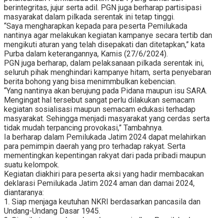
berintegritas, jujur serta adil. PGN juga berharap partisipasi
masyarakat dalam pilkada serentak ini tetap tinggi.
“Saya mengharapkan kepada para peserta Pemilukada
nantinya agar melakukan kegiatan kampanye secara tertib dan
mengikuti aturan yang telah disepakati dan ditetapkan,” kata
Purba dalam keterangannya, Kamis (27/6/2024).
PGN juga berharap, dalam pelaksanaan pilkada serentak ini,
seluruh pihak menghindari kampanye hitam, serta penyebaran
berita bohong yang bisa menimmbulkan kebencian.
“Yang nantinya akan berujung pada Pidana maupun isu SARA.
Mengingat hal tersebut sangat perlu dilakukan semacam
kegiatan sosialisasi maupun semacam edukasi terhadap
masyarakat. Sehingga menjadi masyarakat yang cerdas serta
tidak mudah terpancing provokasi,” Tambahnya.
Ia berharap dalam Pemilukada Jatim 2024 dapat melahirkan
para pemimpin daerah yang pro terhadap rakyat. Serta
mementingkan kepentingan rakyat dari pada pribadi maupun
suatu kelompok.
Kegiatan diakhiri para peserta aksi yang hadir membacakan
deklarasi Pemilukada Jatim 2024 aman dan damai 2024,
diantaranya:
1. Siap menjaga keutuhan NKRI berdasarkan pancasila dan
Undang-Undang Dasar 1945.