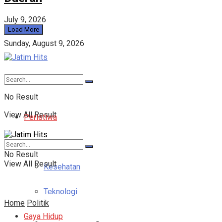
July 9, 2026
Load More
Sunday, August 9, 2026
No Result
View All Result
Peristiwa
Pendidikan
No Result
View All Result
Kesehatan
Teknologi
Home
Politik
Gaya Hidup