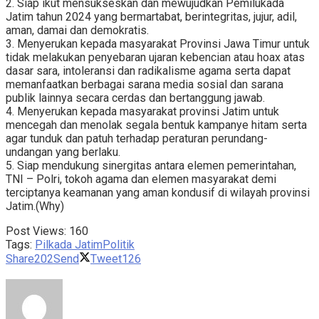
2. Siap ikut mensukseskan dan mewujudkan Pemilukada
Jatim tahun 2024 yang bermartabat, berintegritas, jujur, adil,
aman, damai dan demokratis.
3. Menyerukan kepada masyarakat Provinsi Jawa Timur untuk
tidak melakukan penyebaran ujaran kebencian atau hoax atas
dasar sara, intoleransi dan radikalisme agama serta dapat
memanfaatkan berbagai sarana media sosial dan sarana
publik lainnya secara cerdas dan bertanggung jawab.
4. Menyerukan kepada masyarakat provinsi Jatim untuk
mencegah dan menolak segala bentuk kampanye hitam serta
agar tunduk dan patuh terhadap peraturan perundang-
undangan yang berlaku.
5. Siap mendukung sinergitas antara elemen pemerintahan,
TNI – Polri, tokoh agama dan elemen masyarakat demi
terciptanya keamanan yang aman kondusif di wilayah provinsi
Jatim.(Why)
Post Views:
160
Tags:
Pilkada Jatim
Politik
Share
202
Send
Tweet
126