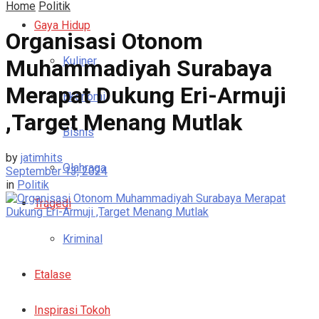
Home
Politik
Gaya Hidup
Organisasi Otonom
Kuliner
Muhammadiyah Surabaya
Merapat Dukung Eri-Armuji
Ekonomi
,Target Menang Mutlak
Bisnis
by
jatimhits
Olahraga
September 13, 2024
in
Politik
Tragedi
Kriminal
Etalase
Inspirasi Tokoh