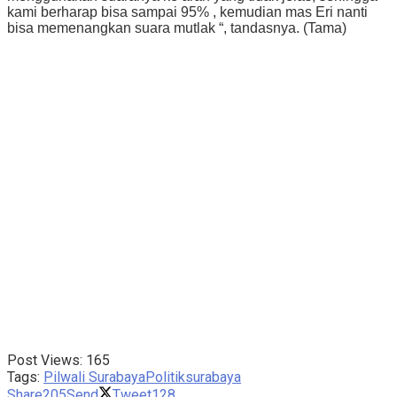
kami berharap bisa sampai 95% , kemudian mas Eri nanti
bisa memenangkan suara mutlak “, tandasnya. (Tama)
Post Views:
165
Tags:
Pilwali Surabaya
Politik
surabaya
Share
205
Send
Tweet
128