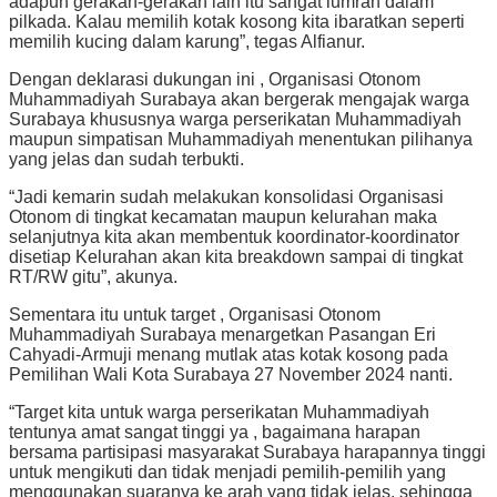
adapun gerakan-gerakan lain itu sangat lumrah dalam
pilkada. Kalau memilih kotak kosong kita ibaratkan seperti
memilih kucing dalam karung”, tegas Alfianur.
Dengan deklarasi dukungan ini , Organisasi Otonom
Muhammadiyah Surabaya akan bergerak mengajak warga
Surabaya khususnya warga perserikatan Muhammadiyah
maupun simpatisan Muhammadiyah menentukan pilihanya
yang jelas dan sudah terbukti.
“Jadi kemarin sudah melakukan konsolidasi Organisasi
Otonom di tingkat kecamatan maupun kelurahan maka
selanjutnya kita akan membentuk koordinator-koordinator
disetiap Kelurahan akan kita breakdown sampai di tingkat
RT/RW gitu”, akunya.
Sementara itu untuk target , Organisasi Otonom
Muhammadiyah Surabaya menargetkan Pasangan Eri
Cahyadi-Armuji menang mutlak atas kotak kosong pada
Pemilihan Wali Kota Surabaya 27 November 2024 nanti.
“Target kita untuk warga perserikatan Muhammadiyah
tentunya amat sangat tinggi ya , bagaimana harapan
bersama partisipasi masyarakat Surabaya harapannya tinggi
untuk mengikuti dan tidak menjadi pemilih-pemilih yang
menggunakan suaranya ke arah yang tidak jelas, sehingga