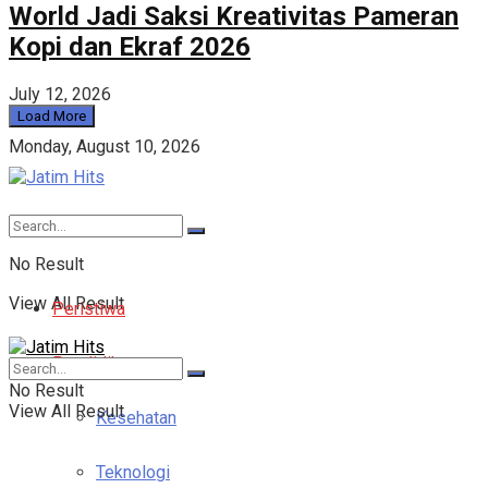
World Jadi Saksi Kreativitas Pameran
Kopi dan Ekraf 2026
July 12, 2026
Load More
Monday, August 10, 2026
No Result
View All Result
Peristiwa
Pendidikan
No Result
View All Result
Kesehatan
Teknologi