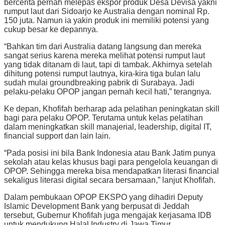
bercerita pernah melepas ekspor produk Desa Devisa yakni
rumput laut dari Sidoarjo ke Australia dengan nominal Rp.
150 juta. Namun ia yakin produk ini memiliki potensi yang
cukup besar ke depannya.
“Bahkan tim dari Australia datang langsung dan mereka
sangat serius karena mereka melihat potensi rumput laut
yang tidak ditanam di laut, tapi di tambak. Akhirnya setelah
dihitung potensi rumput lautnya, kira-kira tiga bulan lalu
sudah mulai groundbreaking pabrik di Surabaya. Jadi
pelaku-pelaku OPOP jangan pernah kecil hati,” terangnya.
Ke depan, Khofifah berharap ada pelatihan peningkatan skill
bagi para pelaku OPOP. Terutama untuk kelas pelatihan
dalam meningkatkan skill manajerial, leadership, digital IT,
financial support dan lain lain.
“Pada posisi ini bila Bank Indonesia atau Bank Jatim punya
sekolah atau kelas khusus bagi para pengelola keuangan di
OPOP. Sehingga mereka bisa mendapatkan literasi financial
sekaligus literasi digital secara bersamaan,” lanjut Khofifah.
Dalam pembukaan OPOP EKSPO yang dihadiri Deputy
Islamic Development Bank yang berpusat di Jeddah
tersebut, Gubernur Khofifah juga mengajak kerjasama IDB
untuk mendukung Halal Industry di Jawa Timur.