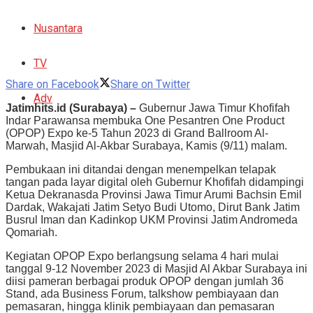
Nusantara
TV
Share on Facebook
Share on Twitter
Adv
Jatimhits.id (Surabaya) –
Gubernur Jawa Timur Khofifah
Indar Parawansa membuka One Pesantren One Product
(OPOP) Expo ke-5 Tahun 2023 di Grand Ballroom Al-
Marwah, Masjid Al-Akbar Surabaya, Kamis (9/11) malam.
Pembukaan ini ditandai dengan menempelkan telapak
tangan pada layar digital oleh Gubernur Khofifah didampingi
Ketua Dekranasda Provinsi Jawa Timur Arumi Bachsin Emil
Dardak, Wakajati Jatim Setyo Budi Utomo, Dirut Bank Jatim
Busrul Iman dan Kadinkop UKM Provinsi Jatim Andromeda
Qomariah.
Kegiatan OPOP Expo berlangsung selama 4 hari mulai
tanggal 9-12 November 2023 di Masjid Al Akbar Surabaya ini
diisi pameran berbagai produk OPOP dengan jumlah 36
Stand, ada Business Forum, talkshow pembiayaan dan
pemasaran, hingga klinik pembiayaan dan pemasaran