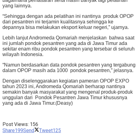
bagaimana pemasaran serta masih banyak lagi pelatihan
yang lainnya.
“Sehingga dengan ada pelatihan ini nantinya produk OPOP
dari pesantren ini terjamin kualitasnya sehingga ke
depannya bisa melakukan eksport keluar negeri,” ujarnya.
Lebih lanjut Andromeda Qomariah menjelaskan bahwa saat
ini jumlah pondok pesantren yang ada di Jawa Timur ada
sekitar enam ribu pondok pesantren yang tersebar di seluruh
wilayah Indonesia.
“Namun berdasarkan data pondok pesantren yang tergabung
dalam OPOP masih ada 1000 pondok pesantren,” jelasnya.
Dengan diselenggarakan kegiatan pameran OPOP EXPO
tahun 2023 ini, Andromeda Qomariah berharap nantinya
semakin banyak masyarakat yang mengenal produk-produk
unggulan dari Pondok Pesantren Jawa Timur khususnya
yang ada di Jawa Timur.(Deasy)
Post Views:
156
Share
199
Send
Tweet
125