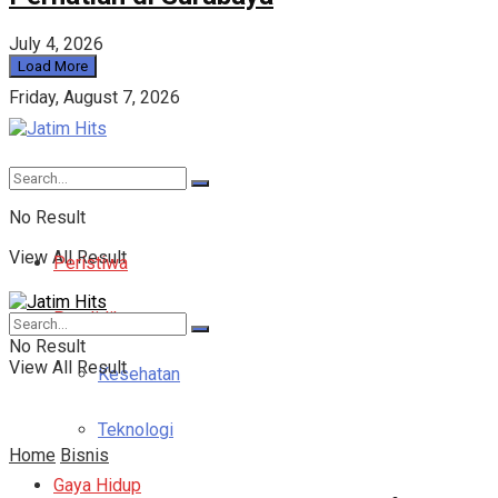
July 4, 2026
Load More
Friday, August 7, 2026
No Result
View All Result
Peristiwa
Pendidikan
No Result
View All Result
Kesehatan
Teknologi
Home
Bisnis
Gaya Hidup