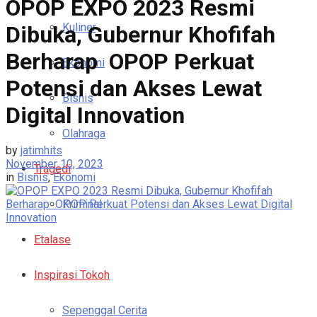
OPOP EXPO 2023 Resmi
Kuliner
Dibuka, Gubernur Khofifah
Berharap OPOP Perkuat
Ekonomi
Potensi dan Akses Lewat
Bisnis
Digital Innovation
Olahraga
by
jatimhits
November 10, 2023
Tragedi
in
Bisnis
,
Ekonomi
Kriminal
Etalase
Inspirasi Tokoh
Sepenggal Cerita