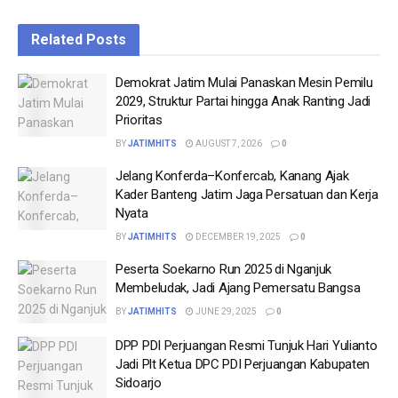
Related
Posts
Demokrat Jatim Mulai Panaskan Mesin Pemilu
2029, Struktur Partai hingga Anak Ranting Jadi
Prioritas
BY
JATIMHITS
AUGUST 7, 2026
0
Jelang Konferda–Konfercab, Kanang Ajak
Kader Banteng Jatim Jaga Persatuan dan Kerja
Nyata
BY
JATIMHITS
DECEMBER 19, 2025
0
Peserta Soekarno Run 2025 di Nganjuk
Membeludak, Jadi Ajang Pemersatu Bangsa
BY
JATIMHITS
JUNE 29, 2025
0
DPP PDI Perjuangan Resmi Tunjuk Hari Yulianto
Jadi Plt Ketua DPC PDI Perjuangan Kabupaten
Sidoarjo