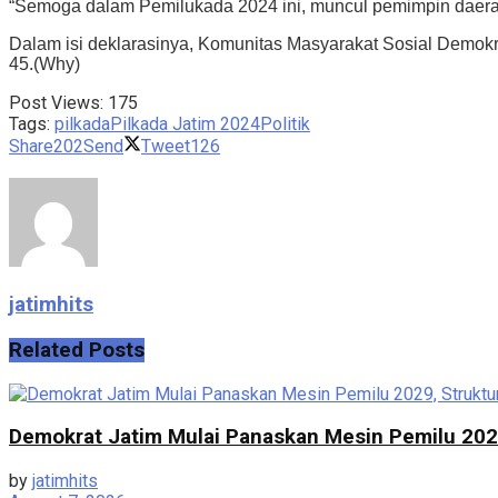
“Semoga dalam Pemilukada 2024 ini, muncul pemimpin daerah 
Dalam isi deklarasinya, Komunitas Masyarakat Sosial Demok
45.(Why)
Post Views:
175
Tags:
pilkada
Pilkada Jatim 2024
Politik
Share
202
Send
Tweet
126
jatimhits
Related
Posts
Demokrat Jatim Mulai Panaskan Mesin Pemilu 2029,
by
jatimhits