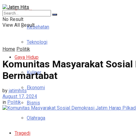
Pendidikan
No Result
View All Result
Kesehatan
Teknologi
Home
Politik
Gaya Hidup
Komunitas Masyarakat Sosial 
Kuliner
Bermartabat
Ekonomi
by
jatimhits
August 17, 2024
in
Politik
Bisnis
Olahraga
Tragedi