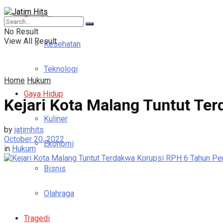
Pendidikan
No Result
View All Result
Kesehatan
Teknologi
Home
Hukum
Gaya Hidup
Kejari Kota Malang Tuntut Te
Kuliner
by
jatimhits
October 20, 2022
Ekonomi
in
Hukum
Bisnis
Olahraga
Tragedi