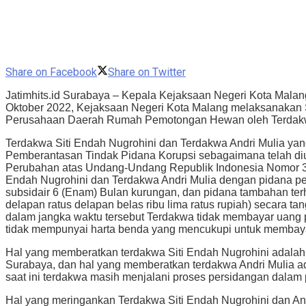
Share on Facebook
Share on Twitter
Jatimhits.id Surabaya – Kepala Kejaksaan Negeri Kota Mal
Oktober 2022, Kejaksaan Negeri Kota Malang melaksanakan
Perusahaan Daerah Rumah Pemotongan Hewan oleh Terdakwa 
Terdakwa Siti Endah Nugrohini dan Terdakwa Andri Mulia y
Pemberantasan Tindak Pidana Korupsi sebagaimana telah di
Perubahan atas Undang-Undang Republik Indonesia Nomor 31
Endah Nugrohini dan Terdakwa Andri Mulia dengan pidana pe
subsidair 6 (Enam) Bulan kurungan, dan pidana tambahan ter
delapan ratus delapan belas ribu lima ratus rupiah) secara 
dalam jangka waktu tersebut Terdakwa tidak membayar uang p
tidak mempunyai harta benda yang mencukupi untuk membayar
Hal yang memberatkan terdakwa Siti Endah Nugrohini adalah
Surabaya, dan hal yang memberatkan terdakwa Andri Mulia a
saat ini terdakwa masih menjalani proses persidangan dalam
Hal yang meringankan Terdakwa Siti Endah Nugrohini dan A