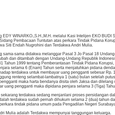
ang EDY WINARKO.,S.H.,M.H. melalui Kasi Intelijen EKO BUD
 Sidang Pembacaan Tuntutan atas perkara Tindak Pidana Ko
Siti Endah Nugrohini dan Terdakwa Andri Mulia.
ang sama-sama didakwa melanggar Pasal 3 Jo Pasal 18 Undan
ubah dan ditambah dengan Undang-Undang Republik Indonesia
 Tahun 1999 tentang Pemberantasan Tindak Pidana Korupsi, 
njara selama 6 (Enam) Tahun serta menjatuhkan pidana denda 
hadap terdakwa untuk membayar uang pengganti sebesar Rp. 1.4
tanggung renteng selambat-lambatnya 1 (satu) bulan setelah pu
engganti maka harta bendanya disita oleh Jaksa dan dilelang 
 uang pengganti maka dipidana penjara selama 3 (Tiga) Tahu
 sekarang terdakwa sedang menjanlani proses persidangan da
dalah terdakwa sudah pernah dihukum selama 2 (dua) tahun d
 perkara tindak pidana umum pada Pengadilan Negeri Surabaya
ndri Mulia adalah Terdakwa mempunyai tanggungan keluarga.