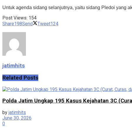
Untuk agenda sidang selanjutnya, yaitu sidang Pledoi yang a
Post Views:
154
Share
198
Send
Tweet
124
jatimhits
Related
Posts
Polda Jatim Ungkap 195 Kasus Kejahatan 3C (Cur
by
jatimhits
June 30, 2026
0