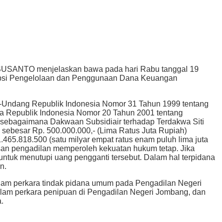
I SUSANTO menjelaskan bawa pada hari Rabu tanggal 19
rupsi Pengelolaan dan Penggunaan Dana Keuangan
g-Undang Republik Indonesia Nomor 31 Tahun 1999 tentang
 Republik Indonesia Nomor 20 Tahun 2001 tentang
sebagaimana Dakwaan Subsidiair terhadap Terdakwa Siti
sebesar Rp. 500.000.000,- (Lima Ratus Juta Rupiah)
65.818.500 (satu milyar empat ratus enam puluh lima juta
tusan pengadilan memperoleh kekuatan hukum tetap. Jika
untuk menutupi uang pengganti tersebut. Dalam hal terpidana
n.
lam perkara tindak pidana umum pada Pengadilan Negeri
alam perkara penipuan di Pengadilan Negeri Jombang, dan
.