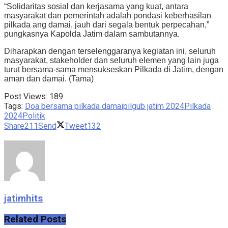
“Solidaritas sosial dan kerjasama yang kuat, antara
masyarakat dan pemerintah adalah pondasi keberhasilan
pilkada ang damai, jauh dari segala bentuk perpecahan,”
pungkasnya Kapolda Jatim dalam sambutannya.
Diharapkan dengan terselenggaranya kegiatan ini, seluruh
masyarakat, stakeholder dan seluruh elemen yang lain juga
turut bersama-sama mensukseskan Pilkada di Jatim, dengan
aman dan damai. (Tama)
Post Views:
189
Tags:
Doa bersama pilkada damai
pilgub jatim 2024
Pilkada
2024
Politik
Share
211
Send
Tweet
132
jatimhits
Related
Posts