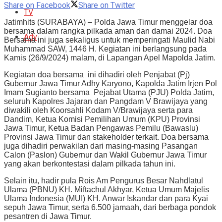
Share on Facebook
Share on Twitter
TV
Jatimhits (SURABAYA) – Polda Jawa Timur menggelar doa
bersama dalam rangka pilkada aman dan damai 2024. Doa
Adv
Bersama ini juga sekaligus untuk memperingati Maulid Nabi
Muhammad SAW, 1446 H. Kegiatan ini berlangsung pada
Kamis (26/9/2024) malam, di Lapangan Apel Mapolda Jatim.
Kegiatan doa bersama ini dihadiri oleh Penjabat (Pj)
Gubernur Jawa Timur Adhy Karyono, Kapolda Jatim Irjen Pol
Imam Sugianto bersama Pejabat Utama (PJU) Polda Jatim,
seluruh Kapolres Jajaran dan Pangdam V Brawijaya yang
diwakili oleh Koorsahli Kodam V/Brawijaya serta para
Dandim, Ketua Komisi Pemilihan Umum (KPU) Provinsi
Jawa Timur, Ketua Badan Pengawas Pemilu (Bawaslu)
Provinsi Jawa Timur dan stakeholder terkait. Doa bersama
juga dihadiri perwakilan dari masing-masing Pasangan
Calon (Paslon) Gubernur dan Wakil Gubernur Jawa Timur
yang akan berkontestasi dalam pilkada tahun ini.
Selain itu, hadir pula Rois Am Pengurus Besar Nahdlatul
Ulama (PBNU) KH. Miftachul Akhyar, Ketua Umum Majelis
Ulama Indonesia (MUI) KH. Anwar Iskandar dan para Kyai
sepuh Jawa Timur, serta 6.500 jamaah, dari berbaga pondok
pesantren di Jawa Timur.