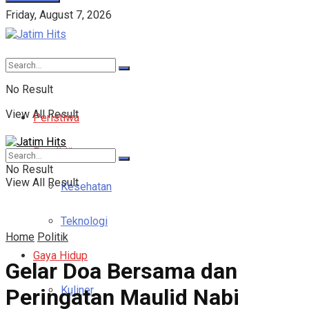
Friday, August 7, 2026
No Result
View All Result
Peristiwa
Pendidikan
No Result
View All Result
Kesehatan
Teknologi
Home
Politik
Gaya Hidup
Gelar Doa Bersama dan
Kuliner
Peringatan Maulid Nabi