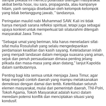
sampai pilkada ini memicu polarisasi ditengah masyarakat
akibat berita hoax, isu sara, propaganda, atau kampanye
hitam, yanh sengaja disebarkan oleh kelompok-kelompok
yang tidak bertanggung jawab, ” tandasnya.
Peringatan maulid nabi Muhammad SAW. Kali ini tidak
hanya menjadi sarana refleksi spiritual, tetapi juga sebagai
upaya konkret untuk memperkuat tali silaturahmi ditengah
masyarakat Jawa Timur.
“Sebagai umat yang beriman, kita harus meneladani sifat-
sifat mulia Rosulullah yang selalu mengedepankan
perdamaian keadilan dan kasih sayang. Keteladanan inilah
yang menjadi landasan dalam menjaga suasana yang aman,
sejuk dan penuh persaudaraan dimasa penting jelang
pilkada dan masa-masa yang akan datang,” lanjut Kapolda
dalam sambutannya.
Penting bagi kita semua untuk menjaga Jawa Timur, agar
tetap menjadi contoh daerah yang mampu melaksanakan
demokrasi dengan damai dan tertib. Keterlibatan seluruh
elemen masyarakat, mulai dari pemerintah daerah, TNI-Polri,
Tokoh Agama, Tokoh Masyarakat adalah kunci dalam
meredam potensi konflik dan menciptakan situasi yang
kondusif.