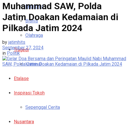
Muhammad SAW, Polda
Ekonomi
Jatim Doakan Kedamaian di
Bisnis
Pilkada Jatim 2024
Olahraga
by
jatimhits
September 27, 2024
Tragedi
in
Politik
Kriminal
Etalase
Inspirasi Tokoh
Sepenggal Cerita
Nusantara