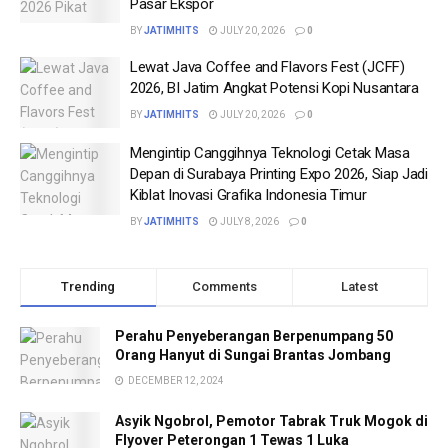
Pasar Ekspor
BY
JATIMHITS
JULY 20, 2026
0
Lewat Java Coffee and Flavors Fest (JCFF)
2026, BI Jatim Angkat Potensi Kopi Nusantara
BY
JATIMHITS
JULY 20, 2026
0
Mengintip Canggihnya Teknologi Cetak Masa
Depan di Surabaya Printing Expo 2026, Siap Jadi
Kiblat Inovasi Grafika Indonesia Timur
BY
JATIMHITS
JULY 8, 2026
0
Trending
Comments
Latest
Perahu Penyeberangan Berpenumpang 50
Orang Hanyut di Sungai Brantas Jombang
DECEMBER 12, 2024
Asyik Ngobrol, Pemotor Tabrak Truk Mogok di
Flyover Peterongan 1 Tewas 1 Luka