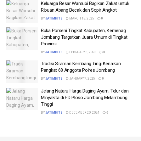
Keluarga Besar Warsubi Bagikan Zakat untuk
Ribuan Abang Becak dan Sopir Angkot
BY
JATIMHITS
MARCH 15, 2025
0
Buka Porseni Tingkat Kabupaten, Kemenag
Jombang Targetkan Juara Umum di Tingkat
Provinsi
BY
JATIMHITS
FEBRUARY 5, 2025
0
Tradisi Siraman Kembang Iringi Kenaikan
Pangkat 68 Anggota Polres Jombang
BY
JATIMHITS
JANUARY 7, 2025
0
Jelang Nataru Harga Daging Ayam, Telur dan
Minyakita di PD Ploso Jombang Melambung
Tinggi
BY
JATIMHITS
DECEMBER 20, 2024
0