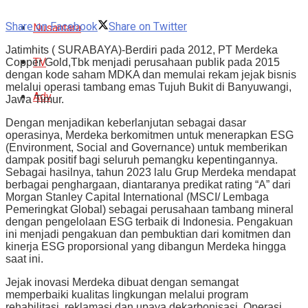
Share on Facebook
Share on Twitter
Nusantara
Jatimhits ( SURABAYA)-Berdiri pada 2012, PT Merdeka
TV
Copper Gold,Tbk menjadi perusahaan publik pada 2015
dengan kode saham MDKA dan memulai rekam jejak bisnis
melalui operasi tambang emas Tujuh Bukit di Banyuwangi,
Adv
Jawa Timur.
Dengan menjadikan keberlanjutan sebagai dasar
operasinya, Merdeka berkomitmen untuk menerapkan ESG
(Environment, Social and Governance) untuk memberikan
dampak positif bagi seluruh pemangku kepentingannya.
Sebagai hasilnya, tahun 2023 lalu Grup Merdeka mendapat
berbagai penghargaan, diantaranya predikat rating “A” dari
Morgan Stanley Capital International (MSCI/ Lembaga
Pemeringkat Global) sebagai perusahaan tambang mineral
dengan pengelolaan ESG terbaik di Indonesia. Pengakuan
ini menjadi pengakuan dan pembuktian dari komitmen dan
kinerja ESG proporsional yang dibangun Merdeka hingga
saat ini.
Jejak inovasi Merdeka dibuat dengan semangat
memperbaiki kualitas lingkungan melalui program
rehabilitasi, reklamasi dan upaya dekarbonisasi. Operasi