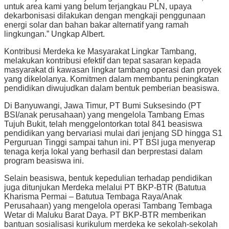
untuk area kami yang belum terjangkau PLN, upaya
dekarbonisasi dilakukan dengan mengkaji penggunaan
energi solar dan bahan bakar alternatif yang ramah
lingkungan.” Ungkap Albert.
Kontribusi Merdeka ke Masyarakat Lingkar Tambang,
melakukan kontribusi efektif dan tepat sasaran kepada
masyarakat di kawasan lingkar tambang operasi dan proyek
yang dikelolanya. Komitmen dalam membantu peningkatan
pendidikan diwujudkan dalam bentuk pemberian beasiswa.
Di Banyuwangi, Jawa Timur, PT Bumi Suksesindo (PT
BSI/anak perusahaan) yang mengelola Tambang Emas
Tujuh Bukit, telah menggelontorkan total 841 beasiswa
pendidikan yang bervariasi mulai dari jenjang SD hingga S1
Perguruan Tinggi sampai tahun ini. PT BSI juga menyerap
tenaga kerja lokal yang berhasil dan berprestasi dalam
program beasiswa ini.
Selain beasiswa, bentuk kepedulian terhadap pendidikan
juga ditunjukan Merdeka melalui PT BKP-BTR (Batutua
Kharisma Permai – Batutua Tembaga Raya/Anak
Perusahaan) yang mengelola operasi Tambang Tembaga
Wetar di Maluku Barat Daya. PT BKP-BTR memberikan
bantuan sosialisasi kurikulum merdeka ke sekolah-sekolah