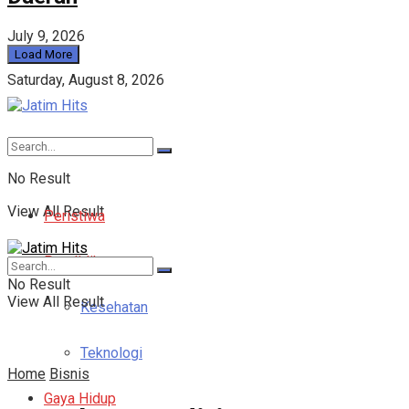
July 9, 2026
Load More
Saturday, August 8, 2026
No Result
View All Result
Peristiwa
Pendidikan
No Result
View All Result
Kesehatan
Teknologi
Home
Bisnis
Gaya Hidup