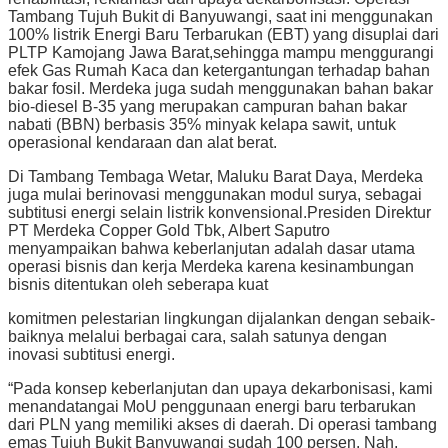
Tambang Tujuh Bukit di Banyuwangi, saat ini menggunakan
100% listrik Energi Baru Terbarukan (EBT) yang disuplai dari
PLTP Kamojang Jawa Barat,sehingga mampu menggurangi
efek Gas Rumah Kaca dan ketergantungan terhadap bahan
bakar fosil. Merdeka juga sudah menggunakan bahan bakar
bio-diesel B-35 yang merupakan campuran bahan bakar
nabati (BBN) berbasis 35% minyak kelapa sawit, untuk
operasional kendaraan dan alat berat.
Di Tambang Tembaga Wetar, Maluku Barat Daya, Merdeka
juga mulai berinovasi menggunakan modul surya, sebagai
subtitusi energi selain listrik konvensional.Presiden Direktur
PT Merdeka Copper Gold Tbk, Albert Saputro
menyampaikan bahwa keberlanjutan adalah dasar utama
operasi bisnis dan kerja Merdeka karena kesinambungan
bisnis ditentukan oleh seberapa kuat
komitmen pelestarian lingkungan dijalankan dengan sebaik-
baiknya melalui berbagai cara, salah satunya dengan
inovasi subtitusi energi.
“Pada konsep keberlanjutan dan upaya dekarbonisasi, kami
menandatangai MoU penggunaan energi baru terbarukan
dari PLN yang memiliki akses di daerah. Di operasi tambang
emas Tujuh Bukit Banyuwangi sudah 100 persen. Nah,