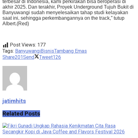
terbesar di Indonesia, kami perkirakan bisa beroperasi di
akhir 2025. Dan terakhir, Proyek Underground Tujuh Bukit di
Banyuwangi sudah menyelesaikan tahap studi kelayakan
saat ini, sehingga perkembangannya on the track,” tutup
Albert.(Red)
Post Views:
177
Tags:
Banyuwangi
Bisnis
Tambang Emas
Share
201
Send
Tweet
126
jatimhits
Related
Posts