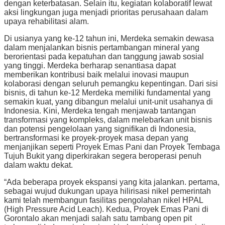
dengan keterbatasan. Selain itu, kegiatan kolaboratif lewat
aksi lingkungan juga menjadi prioritas perusahaan dalam
upaya rehabilitasi alam.
Di usianya yang ke-12 tahun ini, Merdeka semakin dewasa
dalam menjalankan bisnis pertambangan mineral yang
berorientasi pada kepatuhan dan tanggung jawab sosial
yang tinggi. Merdeka berharap senantiasa dapat
memberikan kontribusi baik melalui inovasi maupun
kolaborasi dengan seluruh pemangku kepentingan. Dari sisi
bisnis, di tahun ke-12 Merdeka memiliki fundamental yang
semakin kuat, yang dibangun melalui unit-unit usahanya di
Indonesia. Kini, Merdeka tengah menjawab tantangan
transformasi yang kompleks, dalam melebarkan unit bisnis
dan potensi pengelolaan yang signifikan di Indonesia,
bertransformasi ke proyek-proyek masa depan yang
menjanjikan seperti Proyek Emas Pani dan Proyek Tembaga
Tujuh Bukit yang diperkirakan segera beroperasi penuh
dalam waktu dekat.
“Ada beberapa proyek ekspansi yang kita jalankan. pertama,
sebagai wujud dukungan upaya hilirisasi nikel pemerintah
kami telah membangun fasilitas pengolahan nikel HPAL
(High Pressure Acid Leach). Kedua, Proyek Emas Pani di
Gorontalo akan menjadi salah satu tambang open pit