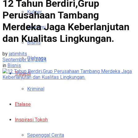
12 Tahun Berdiri,Grup
Kuliner
Perusahaan Tambang
Merdeka Jaga Keberlanjutan
Ekonomi
dan Kualitas Lingkungan.
Bisnis
by
jatimhits
Olahraga
September 21, 2024
in
Bisnis
Tragedi
Kriminal
Etalase
Inspirasi Tokoh
Sepenggal Cerita