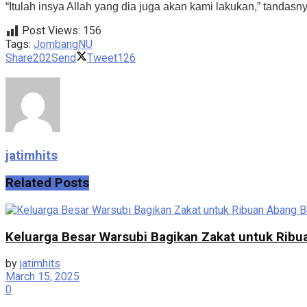
“Itulah insya Allah yang dia juga akan kami lakukan,” tandasn
Post Views:
156
Tags:
Jombang
NU
Share
202
Send
Tweet
126
jatimhits
Related
Posts
Keluarga Besar Warsubi Bagikan Zakat untuk Ribu
by
jatimhits
March 15, 2025
0