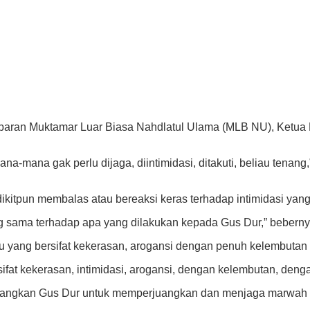
baran Muktamar Luar Biasa Nahdlatul Ulama (MLB NU), Ketua 
ana-mana gak perlu dijaga, diintimidasi, ditakuti, beliau tena
ikitpun membalas atau bereaksi keras terhadap intimidasi yang
ng sama terhadap apa yang dilakukan kepada Gus Dur,” beberny
tu yang bersifat kekerasan, arogansi dengan penuh kelembutan
sifat kekerasan, intimidasi, arogansi, dengan kelembutan, deng
juangkan Gus Dur untuk memperjuangkan dan menjaga marwah N