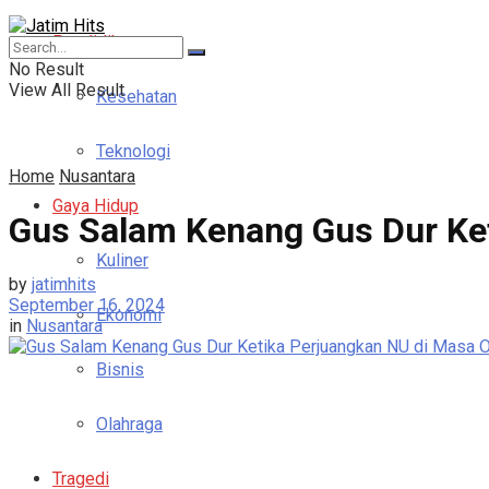
Pendidikan
No Result
View All Result
Kesehatan
Teknologi
Home
Nusantara
Gaya Hidup
Gus Salam Kenang Gus Dur Ke
Kuliner
by
jatimhits
September 16, 2024
Ekonomi
in
Nusantara
Bisnis
Olahraga
Tragedi