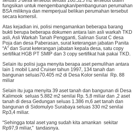
seluas 3 desa tersebut seluas 160.525 m2 tersebut dialih
fungsikan untuk mengembangkan/pembangunan perumahan
BSA miliknya dan memperjual belikan perumahan tersebut
secara komersil.
Atas kejadian ini, polisi mengamankan beberapa barang
bukti berupa beberapa dokumen antara lain asli warkah TKD
asli, Asli Warkah Tanah Pengganti, Salinan Surat C desa
Poja dan desa Paberasan, surat keterangan jabatan Panita
“A” dan Surat keterangan jabatan kepala desa, satu copy
sertifikat HGB PT SMIP dan 3 copy sertifikat hak pakai TKD.
Selain itu polisi juga menyita berapa aset pemulihan antara
lain 1 mobil Land Cruiser tahun 1997, 134 tanah dan
bangunan seluas70.405 m2 di Desa Kolor senilai Rp. 88
miliar
Selain itu juga menyita 39 aset tanah dan bangunan di Desa
Kalimook seluas 5.882 m2 senilai Rp. 5,8 miliar dan ,2 aset
tanah di desa Gedungan seluas 1.386 m,6 aet tanah dan
bangunan di Sidomulyo Surabaya seluas 330 m2 senilai
Rp3,4 miliar.
“Sehingga total aset yang sudah kita amankan sekitar
Rp97,9 miliar,” tandasnya.