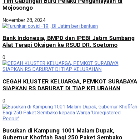
Tim Gabungan Buru Pelaku Penganiayaan di
Mojosongo
November 28, 2024
Bank Indonesia, BMPD dan IPEBI Jatim Sumbang
Alat Terapi Oksigen ke RSUD DR. Soetomo
0
CEGAH KLUSTER KELUARGA, PEMKOT SURABAYA
SIAPKAN RS DARURAT DI TIAP KELURAHAN
0
Busukan di Kampung 1001 Malam Dupak,
Gubernur Khofifah Bagi 250 Paket Sembako