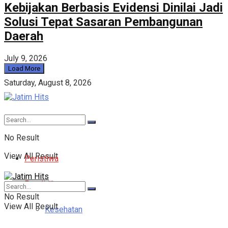
Kebijakan Berbasis Evidensi Dinilai Jadi
Solusi Tepat Sasaran Pembangunan
Daerah
July 9, 2026
Load More
Saturday, August 8, 2026
No Result
View All Result
Peristiwa
Pendidikan
No Result
View All Result
Kesehatan