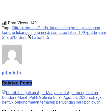
Post Views:
149
Tags:
Ditreskrimsus Polda Jatim
humas polda jatim
kasus
korupsi tukar guling tanah di sumenep tahun 1997
polda jatim
Share
200
Send
Tweet
125
jatimhits
Related
Posts