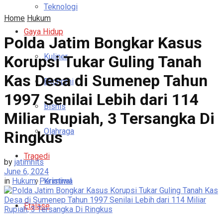
Teknologi
Home
Hukum
Gaya Hidup
Polda Jatim Bongkar Kasus
Kuliner
Korupsi Tukar Guling Tanah
Kas Desa di Sumenep Tahun
Ekonomi
1997 Senilai Lebih dari 114
Bisnis
Miliar Rupiah, 3 Tersangka Di
Olahraga
Ringkus
Tragedi
by
jatimhits
June 6, 2024
Kriminal
in
Hukum
,
Peristiwa
Etalase