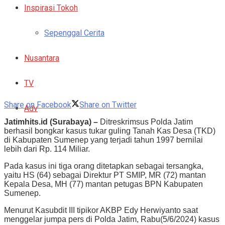
Inspirasi Tokoh
Sepenggal Cerita
Nusantara
TV
Share on Facebook
Share on Twitter
Adv
Jatimhits.id (Surabaya) –
Ditreskrimsus Polda Jatim
berhasil bongkar kasus tukar guling Tanah Kas Desa (TKD)
di Kabupaten Sumenep yang terjadi tahun 1997 bernilai
lebih dari Rp. 114 Miliar.
Pada kasus ini tiga orang ditetapkan sebagai tersangka,
yaitu HS (64) sebagai Direktur PT SMIP, MR (72) mantan
Kepala Desa, MH (77) mantan petugas BPN Kabupaten
Sumenep.
Menurut Kasubdit III tipikor AKBP Edy Herwiyanto saat
menggelar jumpa pers di Polda Jatim, Rabu(5/6/2024) kasus