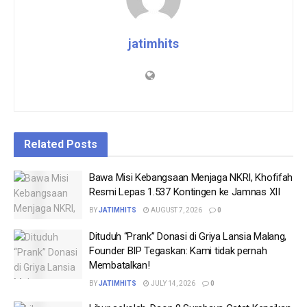
jatimhits
Related
Posts
Bawa Misi Kebangsaan Menjaga NKRI, Khofifah
Resmi Lepas 1.537 Kontingen ke Jamnas XII
BY
JATIMHITS
AUGUST 7, 2026
0
Dituduh “Prank” Donasi di Griya Lansia Malang,
Founder BIP Tegaskan: Kami tidak pernah
Membatalkan!
BY
JATIMHITS
JULY 14, 2026
0