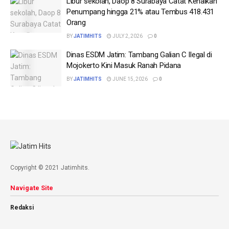
Libur sekolah, Daop 8 Surabaya Catat Kenaikan
Penumpang hingga 21% atau Tembus 418.431
Orang
BY
JATIMHITS
JULY 2, 2026
0
Dinas ESDM Jatim: Tambang Galian C Ilegal di
Mojokerto Kini Masuk Ranah Pidana
BY
JATIMHITS
JUNE 15, 2026
0
Copyright © 2021 Jatimhits.
Navigate Site
Redaksi