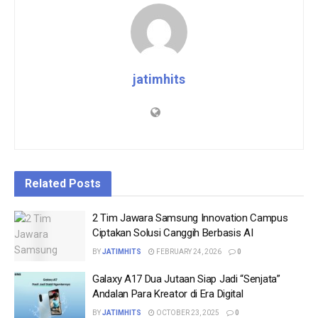
jatimhits
Related
Posts
2 Tim Jawara Samsung Innovation Campus
Ciptakan Solusi Canggih Berbasis AI
BY
JATIMHITS
FEBRUARY 24, 2026
0
Galaxy A17 Dua Jutaan Siap Jadi “Senjata”
Andalan Para Kreator di Era Digital
BY
JATIMHITS
OCTOBER 23, 2025
0