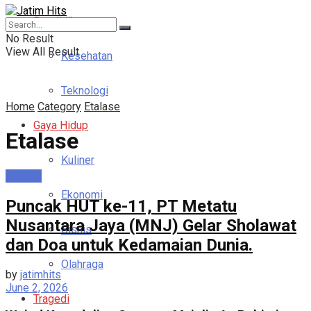
Pendidikan
No Result
View All Result
Kesehatan
Teknologi
Home
Category
Etalase
Gaya Hidup
Etalase
Kuliner
Etalase
Ekonomi
Puncak HUT ke-11, PT Metatu
Nusantara Jaya (MNJ) Gelar Sholawat
Bisnis
dan Doa untuk Kedamaian Dunia.
Olahraga
by
jatimhits
June 2, 2026
Tragedi