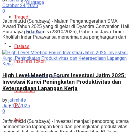
Olahraga
October 24, 2025
0
Tragedi
Jatimhits.id (Surabaya) - Malam Penganugerahan SMA
Award Tahun 2025 yang di gelar di Dyandra Convention Hall
Kriminal
Surabaya pada Kamis (23/10/2025), Gubernur Jawa Timur
Khofifah Indar Parawansa menerima dua penghargaan dari
...
Etalase
Inspirasi Tokoh
High Level Meeting Forum Investasi Jatim 2025:
Sepenggal Cerita
Investasi Kunci Peningkatan Produktivitas dan
Ketersediaan Lapangan Kerja
Nusantara
by
jatimhits
TV
July 17, 2025
0
Adv
Jatimhits.id (Surabaya) - Investasi menjadi pendorong utama
pembentukan lapangan kerja dan peningkatan produktivitas
regional, hal ini ditegaskan Kepala Perwakilan BI Jatim