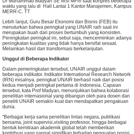
Dr Muhammad Madyan SE MSi MFin saat konpres beberapa
waktu yang lalu di
Hall Lantai 1 Kantor Manajemen, Kampus
MERR-C. TT
Lebih lanjut, Guru Besar Ekonomi dan Bisnis (FEB) itu
menuturkan bahwa peringkat yang UNAIR raih saat ini
merupakan buah dari proses bertumbuh yang konsisten.
Peningkatan peringkat ini, sebut saja, mencerminkan adanya
peningkatan kualitas yang tidak hanya bersifat sesaat.
Melainkan hasil dari transformasi berkelanjutan.
Unggul di Beberapa Indikator
Dalam pemeringkatan tersebut, UNAIR unggul dalam
beberapa indikator. Indikator International Research Network
(IRN) misalnya, peringkat UNAIR berhasil naik dari posisi
kedua menjadi peringkat pertama di Indonesia. Capaian
tersebut, kata Prof Madyan, menunjukkan bahwa kolaborasi
penelitian internasional yang dibangun oleh para dosen dan
peneliti UNAIR semakin kuat dan mendapatkan pengakuan
dunia.
“Berbagai kerja sama penelitian lintas negara, publikasi
bersama, joint supervisi,visiting professor, hingga berbagai
bentuk kemitraan akademik global telah memberikan
kontribusi yang sangat signifikan terhadap penguatan posisi