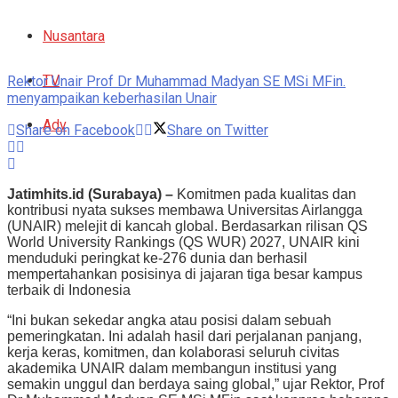
Nusantara
TV
Rektor Unair Prof Dr Muhammad Madyan SE MSi MFin.
menyampaikan keberhasilan Unair
Adv
Share on Facebook
Share on Twitter
Jatimhits.id (Surabaya) –
Komitmen pada kualitas dan
kontribusi nyata sukses membawa Universitas Airlangga
(UNAIR) melejit di kancah global. Berdasarkan rilisan QS
World University Rankings (QS WUR) 2027, UNAIR kini
menduduki peringkat ke-276 dunia dan berhasil
mempertahankan posisinya di jajaran tiga besar kampus
terbaik di Indonesia
“Ini bukan sekedar angka atau posisi dalam sebuah
pemeringkatan. Ini adalah hasil dari perjalanan panjang,
kerja keras, komitmen, dan kolaborasi seluruh civitas
akademika UNAIR dalam membangun institusi yang
semakin unggul dan berdaya saing global,” ujar Rektor, Prof