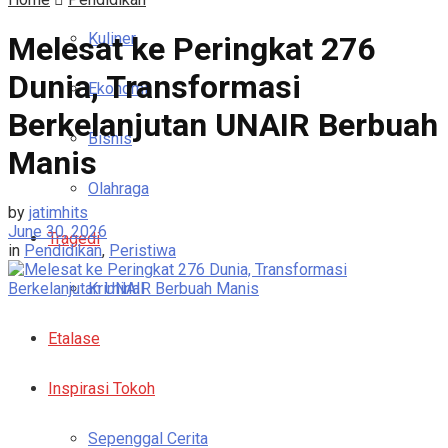
Kuliner
Melesat ke Peringkat 276
Dunia, Transformasi
Ekonomi
Berkelanjutan UNAIR Berbuah
Bisnis
Manis
Olahraga
by
jatimhits
June 30, 2026
Tragedi
in
Pendidikan
,
Peristiwa
Kriminal
Etalase
Inspirasi Tokoh
Sepenggal Cerita