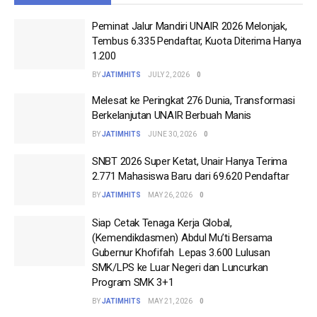
Peminat Jalur Mandiri UNAIR 2026 Melonjak,
Tembus 6.335 Pendaftar, Kuota Diterima Hanya
1.200
BY
JATIMHITS
JULY 2, 2026
0
Melesat ke Peringkat 276 Dunia, Transformasi
Berkelanjutan UNAIR Berbuah Manis
BY
JATIMHITS
JUNE 30, 2026
0
SNBT 2026 Super Ketat, Unair Hanya Terima
2.771 Mahasiswa Baru dari 69.620 Pendaftar
BY
JATIMHITS
MAY 26, 2026
0
Siap Cetak Tenaga Kerja Global,
(Kemendikdasmen) Abdul Mu’ti Bersama
Gubernur Khofifah Lepas 3.600 Lulusan
SMK/LPS ke Luar Negeri dan Luncurkan
Program SMK 3+1
BY
JATIMHITS
MAY 21, 2026
0